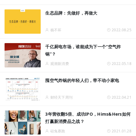
生态品牌：先做好，再做大
杨不坏
2022.08.25
千亿厨电市场，谁能成为下一个“空气炸
锅”？
观潮新消费
2022.05.18
囤空气炸锅的年轻人们，带不动小家电
财经天下周刊
2022.04.21
3年营收翻5倍、成功IPO，Hims&Hers如何
打赢新消费品之战？
硅兔赛跑
2021.01.28