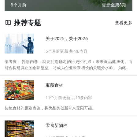
8个月前
更新至第8期
推荐专题
查看更多
关于2025，关于2026
6个月前更新·共4条内容
编者按： 告别内卷，就要拥抱确定的历史性机遇：未来食品健康化。而
能否构建真正的创新壁垒，将成为企业未来增长的关键分水岭。 为此，F
oodaily每日食品启动2026年度特别企划——《关于2025，关于2026》，
将以“创新产品”透视“未来机会”，以全球视野探寻中国机遇、增长解法，
宝藏食材
拆解年度标杆的增长逻辑与谋篇布局，深挖“药食同源”“低GI”“老龄营
养”“清洁标签”等热门赛道的爆品基因，从趋势预判、品类创新、未来增长
11个月前更新·共19条内容
机会、企业战略布局以及渠道变革等，为行业提供务实、前瞻的开年创新
指南。
传统食材的极致表达，将为品类创新带来无限可能。
零食新物种