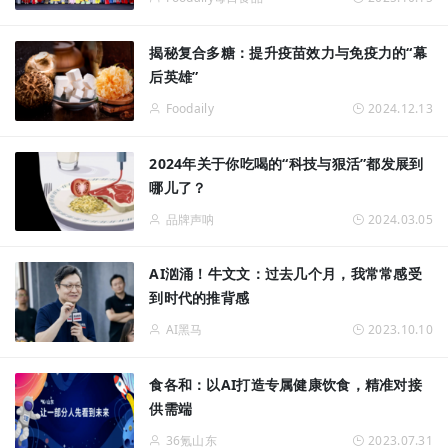
揭秘复合多糖：提升疫苗效力与免疫力的“幕
后英雄”
Foodaily
2024.12.13
2024年关于你吃喝的“科技与狠活”都发展到
哪儿了？
品牌声呐
2024.03.05
AI汹涌！牛文文：过去几个月，我常常感受
到时代的推背感
AI黑马
2023.10.10
食各和：以AI打造专属健康饮食，精准对接
供需端
36氪山东
2023.07.31