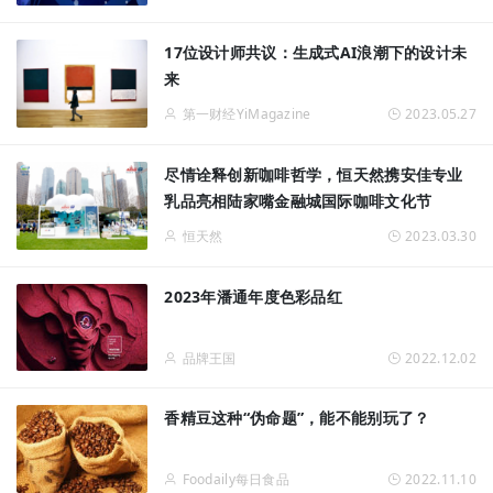
17位设计师共议：生成式AI浪潮下的设计未
来
第一财经YiMagazine
2023.05.27
尽情诠释创新咖啡哲学，恒天然携安佳专业
乳品亮相陆家嘴金融城国际咖啡文化节
恒天然
2023.03.30
2023年潘通年度色彩品红
品牌王国
2022.12.02
香精豆这种“伪命题”，能不能别玩了？
Foodaily每日食品
2022.11.10