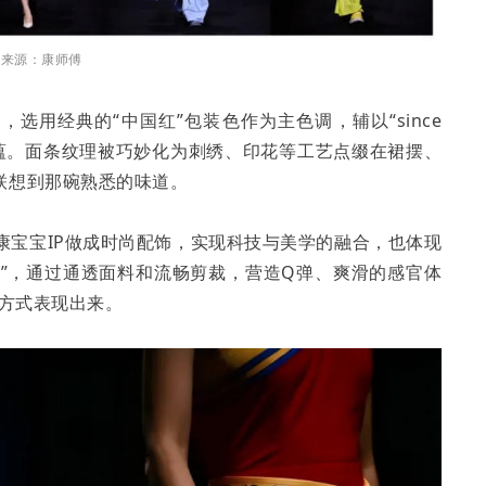
片来源：康师傅
选用经典的“中国红”包装色作为主色调，辅以“since
底蕴。面条纹理被巧妙化为刺绣、印花等工艺点缀在裙摆、
联想到那碗熟悉的味道。
将康宝宝IP做成时尚配饰，实现科技与美学的融合，也体现
盈”，通过通透面料和流畅剪裁，营造Q弹、爽滑的感官体
觉方式表现出来。