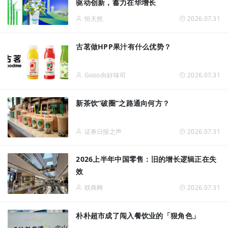
驱动创新，蓄力在华增长
恒天然
2026.07.31
古茗做HPP果汁有什么优势？
Gooods好味司
2026.07.31
新茶饮“破圈”之路通向何方？
证券日报之声
2026.07.31
2026上半年中国零售：旧的增长逻辑正在失
效
联商网
2026.07.31
朴朴超市成了闯入餐饮业的「狠角色」