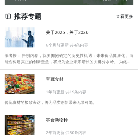
推荐专题
查看更多
关于2025，关于2026
6个月前更新·共4条内容
编者按： 告别内卷，就要拥抱确定的历史性机遇：未来食品健康化。而
能否构建真正的创新壁垒，将成为企业未来增长的关键分水岭。 为此，F
oodaily每日食品启动2026年度特别企划——《关于2025，关于2026》，
将以“创新产品”透视“未来机会”，以全球视野探寻中国机遇、增长解法，
宝藏食材
拆解年度标杆的增长逻辑与谋篇布局，深挖“药食同源”“低GI”“老龄营
养”“清洁标签”等热门赛道的爆品基因，从趋势预判、品类创新、未来增长
1年前更新·共19条内容
机会、企业战略布局以及渠道变革等，为行业提供务实、前瞻的开年创新
指南。
传统食材的极致表达，将为品类创新带来无限可能。
零食新物种
2年前更新·共30条内容