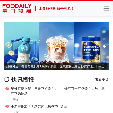
让食品创新触手可及！
官宣张凌赫！产品线集体“焕新”，“国民薯片”可比克按下年轻化加速键
纯甄推出「每日益瓶BUFF系列」新品，元气森林上新白桦苏打水... | 一周热闻
快讯播报
查看更多
维维豆奶上新「早餐豆奶饮品」、「绿豆百合豆奶饮品」与「黑
豆豆奶饮品」
1天前
王老吉推出「无糖茉莉风味凉茶」新品
1天前