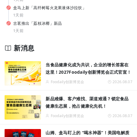
从7-11、朴朴到丰e，蒙牛要借运动饮料“杀”入渠道新战场？
盒马上新「高纤树莓火龙果液体沙拉饮」
1天前
古茗推出「荔枝冰椰」新品
1天前
新消息
拓宽品类边界！让常温奶鲜甜好喝，伊利如何破解行业难题？
当食品健康化成为共识，企业的增长答案在
这里！2027Foodaily创新博览会正式官宣！
Foodaily创新博览会
2026.08.07
新品难爆、客户难找、渠道难通？锁定食品
健康生态展，抢占健康化先机！
Foodaily创新博览会
2026.08.07
山姆、盒马盯上的 “喝水神器”！美国电解质