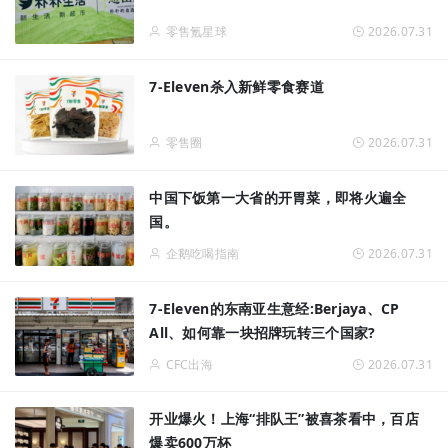
零售氪星球
2026.07.31
7-Eleven杀入新鲜零食赛道
零售圈
2026.07.31
中国下饭第一大省的开胃菜，即将火遍全
国。
企鹅吃喝指南
2026.07.31
7-Eleven的东南亚生意经:Berjaya、CP
All、如何靠一块招牌玩转三个国家?
CFC出海
2026.07.31
开业爆火！上海“排队王”被喜茶看中，百店
爆卖600万杯