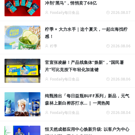
冲剂“黑马”，悄悄卖了68亿
Foodaily每日食品
2026.08.07
柠季 × 大力水手｜这个夏天，一起出海找柠
感！
柠季
2026.08.06
官宣张凌赫！产品线集体“焕新”，“国民薯
片”可比克按下年轻化加速键
Foodaily每日食品
2026.08.06
纯甄推出「每日益瓶BUFF系列」新品，元气
森林上新白桦苏打水... | 一周热闻
Foodaily每日食品
2026.08.04
恒天然成都应用中心焕新升级: 以客户为中心