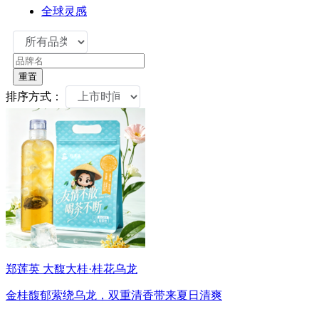
全球灵感
重置
排序方式：
郑莲英 大馥大桂·桂花乌龙
金桂馥郁萦绕乌龙，双重清香带来夏日清爽