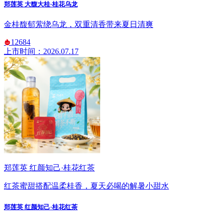
郑莲英 大馥大桂·桂花乌龙
金桂馥郁萦绕乌龙，双重清香带来夏日清爽
12684
上市时间：2026.07.17
郑莲英 红颜知己·桂花红茶
红茶蜜甜搭配温柔桂香，夏天必喝的解暑小甜水
郑莲英 红颜知己·桂花红茶