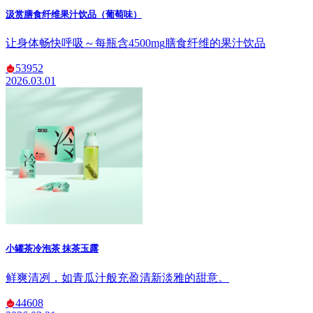
汲赏膳食纤维果汁饮品（葡萄味）
让身体畅快呼吸～每瓶含4500mg膳食纤维的果汁饮品
53952
2026.03.01
小罐茶冷泡茶 抹茶玉露
鲜爽清冽，如青瓜汁般充盈清新淡雅的甜意。
44608