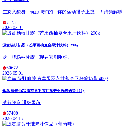
左旋入酸嘢，玩点“嘢”的，你的运动搭子上线～！清爽解腻～
71731
2026.03.01
汲赏杨枝甘露（芒果西柚复合果汁饮料）290g
这一瓶杨枝甘露，现在喝刚刚好。
60672
2026.05.01
盒马 绿野仙踪 青苹果羽衣甘蓝奇亚籽酸奶昔 400g
清新绿意 满杯果蔬
57408
2026.04.15