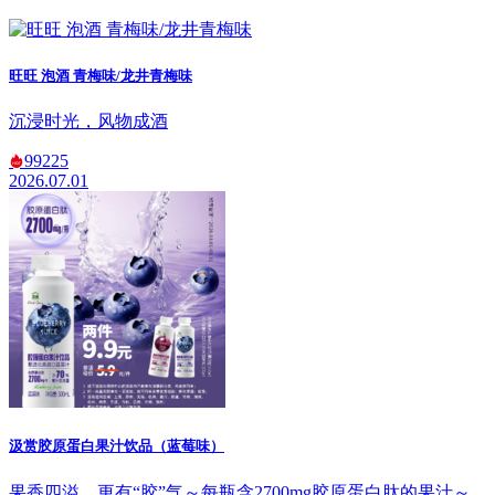
旺旺 泡酒 青梅味/龙井青梅味
沉浸时光，风物成酒
99225
2026.07.01
汲赏胶原蛋白果汁饮品（蓝莓味）
果香四溢，更有“胶”气～每瓶含2700mg胶原蛋白肽的果汁～