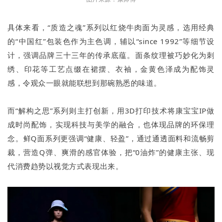
具体来看，“质造之魂”系列以红烧牛肉面为灵感，选用经典
的“中国红”包装色作为主色调，辅以“since 1992”等细节设
计，强调品牌三十三年的传承底蕴。面条纹理被巧妙化为刺
绣、印花等工艺点缀在裙摆、衣袖，金黄色泽成为配饰灵
感，令观众一眼就能联想到那碗熟悉的味道。
而“解构之思”系列则主打创新，用3D打印技术将康宝宝IP做
成时尚配饰，实现科技与美学的融合，也体现品牌的环保理
念。鲜Q面系列更强调“健康、轻盈”，通过通透面料和流畅剪
裁，营造Q弹、爽滑的感官体验，把“0油炸”的健康主张、现
代消费趋势以视觉方式表现出来。