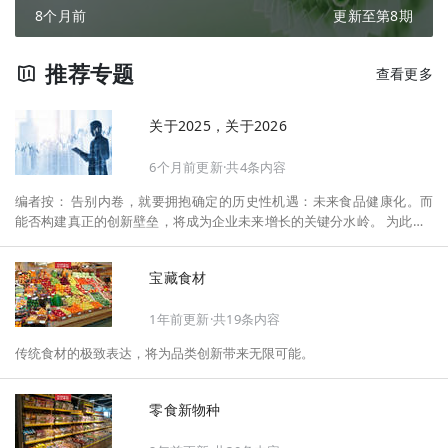
8个月前
更新至第8期
推荐专题
查看更多
关于2025，关于2026
6个月前更新·共4条内容
编者按： 告别内卷，就要拥抱确定的历史性机遇：未来食品健康化。而
能否构建真正的创新壁垒，将成为企业未来增长的关键分水岭。 为此，F
oodaily每日食品启动2026年度特别企划——《关于2025，关于2026》，
将以“创新产品”透视“未来机会”，以全球视野探寻中国机遇、增长解法，
宝藏食材
拆解年度标杆的增长逻辑与谋篇布局，深挖“药食同源”“低GI”“老龄营
养”“清洁标签”等热门赛道的爆品基因，从趋势预判、品类创新、未来增长
1年前更新·共19条内容
机会、企业战略布局以及渠道变革等，为行业提供务实、前瞻的开年创新
指南。
传统食材的极致表达，将为品类创新带来无限可能。
零食新物种