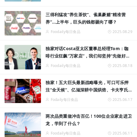
三得利猛攻“养生茶饮”、雀巢豪赌“精准营
养”…上半年，巨头的钱都砸向了哪？
Foodaily每日食品
2025.08.29
独家对话Costa亚太区董事总经理Tom：咖
啡行业狂飙“万家店”，我们却坚持“先做好再
做大”
Foodaily每日食品
2025.08.18
独家！五大巨头最新战略曝光，可口可乐押
注“全天候”、亿滋深耕中国烘焙、卡夫亨氏
拒打价格战
Fodaily每日食品
2025.06.17
两次品类重做冲击百亿！100位企业家走进卫
龙，学到了什么？
Foodaily每日食品
2025.06.11