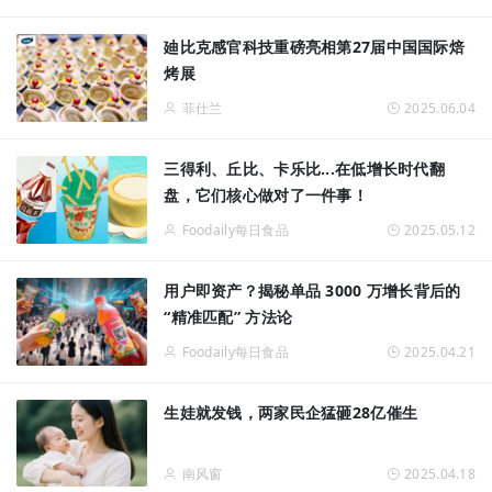
廸比克感官科技重磅亮相第27届中国国际焙
烤展
菲仕兰
2025.06.04
三得利、丘比、卡乐比...在低增长时代翻
盘，它们核心做对了一件事！
Foodaily每日食品
2025.05.12
用户即资产？揭秘单品 3000 万增长背后的
“精准匹配” 方法论
Foodaily每日食品
2025.04.21
生娃就发钱，两家民企猛砸28亿催生
南风窗
2025.04.18