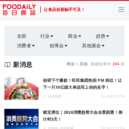
让食品创新触手可及！
全部
行业
商业
趋势
消费者
创博会
其他展会
新消息
商业 > 其他
搜索结果为
264
条
创研下个爆款！旺旺集团热招 PM 岗位！让
下一只10亿级大单品写上你的名字！
旺旺集团
2025.12.18
锁定席位｜2026消费趋势大会全景剧透！倒
计时3天！
肖明超-趋势观察
2025.12.03