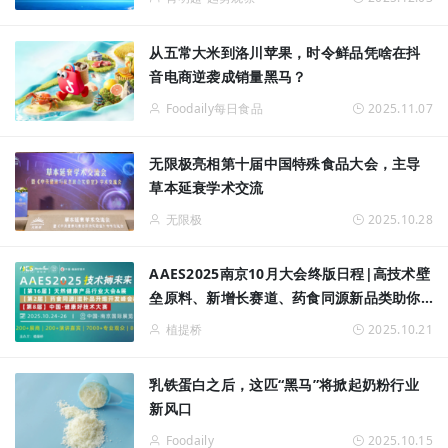
从五常大米到洛川苹果，时令鲜品凭啥在抖
音电商逆袭成销量黑马？
Foodaily每日食品
2025.11.07
无限极亮相第十届中国特殊食品大会，主导
草本延衰学术交流
无限极
2025.10.28
AAES2025南京10月大会终版日程|高技术壁
垒原料、新增长赛道、药食同源新品类助你
抢占先机
植提桥
2025.10.21
乳铁蛋白之后，这匹“黑马”将掀起奶粉行业
新风口
Foodaily
2025.10.15