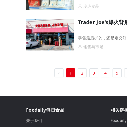
冷冻食品
Trader Joe's
零售最后拼的，还是定义好
销售与市场
‹
1
2
3
4
5
Foodaily每日食品
相关链
关于我们
Fooda