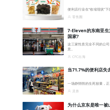
便利店行业在“收缩现状”
零售圈
7-Eleven的东南亚
国家?
这三家性质完全不同的公司
意。
CFC出海
当71.7%的便利店
一场静悄悄的生死较量，正
灵兽
为什么京东是唯一被