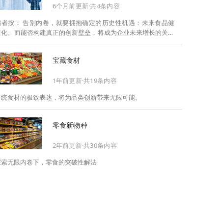
6个月前更新·共4条内容
告别内卷，就要拥抱确定的历史性机遇：未来食品健
康化。而能否构建真正的创新壁垒，将成为企业未来增长的关键
此，Foodaily每日食品启动2026年度特别企划——
《关于2025，关于2026》，将以“创新产品”透视“未来机会”，以
宝藏食材
全球视野探寻中国机遇、增长解法，拆解年度标杆的增长逻辑与
谋篇布局，深挖“药食同源”“低GI”“老龄营养”“清洁标签”等热门赛
1年前更新·共19条内容
道的爆品基因，从趋势预判、品类创新、未来增长机会、企业战
略布局以及渠道变革等，为行业提供务实、前瞻的开年创新指
传统食材的极致表达，将为品类创新带来无限可能。
南。
零食新物种
2年前更新·共30条内容
探索无限内卷下，零食的突破性解法