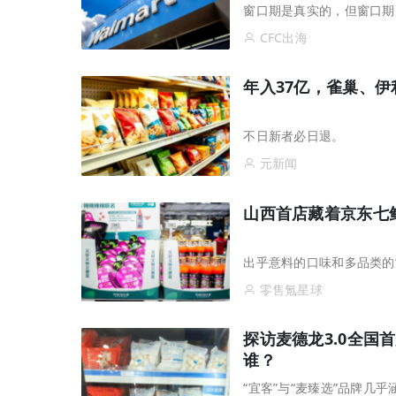
窗口期是真实的，但窗口期
CFC出海
年入37亿，雀巢、伊
不日新者必日退。
元新闻
山西首店藏着京东七
出乎意料的口味和多品类的
零售氪星球
探访麦德龙3.0全
谁？
“宜客”与“麦臻选”品牌几