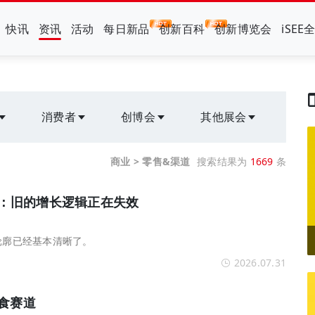
快讯
资讯
活动
每日新品
创新百科
创新博览会
iSEE
消费者
创博会
其他展会
商业 > 零售&渠道
搜索结果为
1669
条
售：旧的增长逻辑正在失效
轮廓已经基本清晰了。
2026.07.31
零食赛道