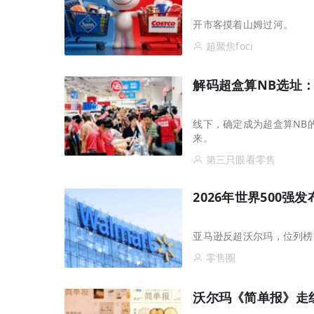
开市客摸着山姆过河。
超聚焦foci
解码超盒算NB选址：“
线下，确定成为超盒算NB
来。
第三只眼看零售
2026年世界500强
亚马逊反超沃尔玛，位列榜
零售圈
沃尔玛《简单报》走