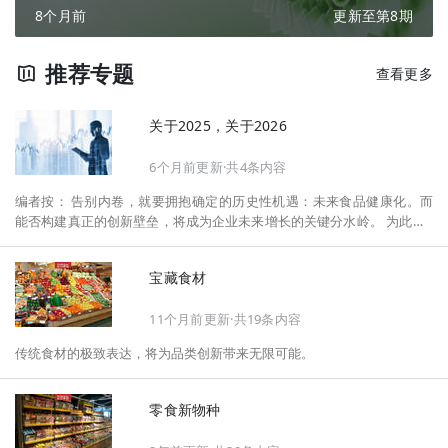
8个月前
更新至第8期
推荐专题
查看更多
关于2025，关于2026
6个月前更新·共4条内容
编者按： 告别内卷，就要拥抱确定的历史性机遇：未来食品健康化。而
能否构建真正的创新壁垒，将成为企业未来增长的关键分水岭。 为此，F
oodaily每日食品启动2026年度特别企划——《关于2025，关于2026》，
将以“创新产品”透视“未来机会”，以全球视野探寻中国机遇、增长解法，
宝藏食材
拆解年度标杆的增长逻辑与谋篇布局，深挖“药食同源”“低GI”“老龄营
养”“清洁标签”等热门赛道的爆品基因，从趋势预判、品类创新、未来增长
11个月前更新·共19条内容
机会、企业战略布局以及渠道变革等，为行业提供务实、前瞻的开年创新
指南。
传统食材的极致表达，将为品类创新带来无限可能。
零食新物种