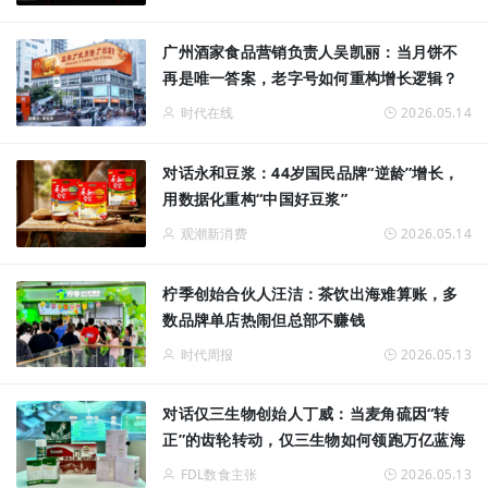
广州酒家食品营销负责人吴凯丽：当月饼不
再是唯一答案，老字号如何重构增长逻辑？
时代在线
2026.05.14
对话永和豆浆：44岁国民品牌“逆龄”增长，
用数据化重构“中国好豆浆”
观潮新消费
2026.05.14
柠季创始合伙人汪洁：茶饮出海难算账，多
数品牌单店热闹但总部不赚钱
时代周报
2026.05.13
对话仅三生物创始人丁威：当麦角硫因“转
正”的齿轮转动，仅三生物如何领跑万亿蓝海
FDL数食主张
2026.05.13