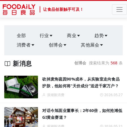
让食品创新触手可及！
全部
行业
商业
趋势
消费者
创博会
其他展会
新消息
创博会
搜索结果为
568
条
砍掉麦角硫因90%成本，从实验室走向食品
护肤，他如何将“天价成分”送进千家万户？
浪潮新消费
2026.05.27
对话今旭面业董事长：2年60倍，如何抢滩低
GI黄金赛道？
观潮新消费
2026.05.21