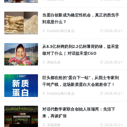
当蛋白创新成为确定性机会，真正的胜负手
到底是什么？
Foodaily每日食品
2026.05.21
从8.3亿杯烤奶到2.2亿杯薄荷奶绿，益禾堂
做对了什么 | 对话益禾堂CGO
胖鲸头条
2026.05.21
巨头都在抢的“蛋白下一站”，从院士专家到
千吨产线，这场新质蛋白大会就差你了！
Foodaily每日食品
2026.05.21
对话代数学家联合创始人张瑞芮：先活下
来，再谈扩张
茶咖观察
2026.05.21