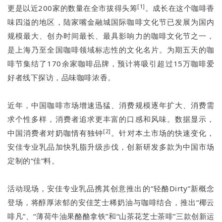
[1]
更是以近200家的数量在全市拔得头筹
。成长在这个咖啡香
味四溢的地区，陆家嘴金融城国际咖啡文化节已发展为国内
规模最大、创办时间最长、最具影响力的咖啡文化节之一，
是上海乃至全国咖啡领域标志性的文化名片。为期五天的咖
啡节集结了170余家咖啡品牌，预计将吸引超过15万咖啡爱
好者线下探访，品味咖啡浓香。
近年，中国咖啡市场增速迅猛、消费规模逐年扩大、消费需
求个性多样，消费者追求更丰富的口感和风味。数据显示，
[2]
中国消费者对奶咖情有独钟
。针对本土市场的快速变化，
安佳专业乳品加快乳脂升级步伐，创新研发多款为中国市场
定制的“佳”料。
活动现场，安佳专业乳品携其创意推出的“轻酪Dirty”新概念
登场，将醇厚浓郁的安佳芝士稀奶油与咖啡结合，推出“椰云
啡凡”、“薄荷牛油果酪酪拿铁”和“山茶花芝士茶啡”三款创新运