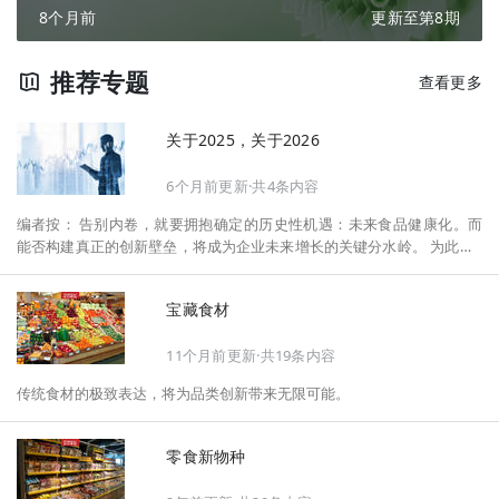
8个月前
更新至第8期
推荐专题
查看更多
关于2025，关于2026
6个月前更新·共4条内容
编者按： 告别内卷，就要拥抱确定的历史性机遇：未来食品健康化。而
能否构建真正的创新壁垒，将成为企业未来增长的关键分水岭。 为此，F
oodaily每日食品启动2026年度特别企划——《关于2025，关于2026》，
将以“创新产品”透视“未来机会”，以全球视野探寻中国机遇、增长解法，
宝藏食材
拆解年度标杆的增长逻辑与谋篇布局，深挖“药食同源”“低GI”“老龄营
养”“清洁标签”等热门赛道的爆品基因，从趋势预判、品类创新、未来增长
11个月前更新·共19条内容
机会、企业战略布局以及渠道变革等，为行业提供务实、前瞻的开年创新
指南。
传统食材的极致表达，将为品类创新带来无限可能。
零食新物种