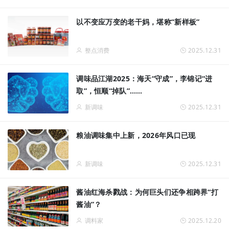
以不变应万变的老干妈，堪称“新样板”
整点消费
2025.12.31
调味品江湖2025：海天“守成”，李锦记“进
取”，恒顺“掉队”……
新调味
2025.12.31
粮油调味集中上新，2026年风口已现
新调味
2025.12.31
酱油红海杀戮战：为何巨头们还争相跨界“打
酱油”？
调料家
2025.12.20