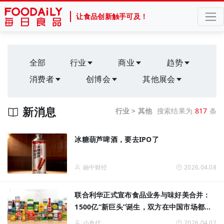
让食品创新触手可及！
全部
行业
商业
趋势
消费者
创博会
其他展会
新消息
行业 > 其他
搜索结果为
817
条
冰糖葫芦啤酒，要去IPO了
融中财经
2026.04.08
联合利华正式宣布食品业务与味好美合并：
1500亿“新巨头”诞生，双方在中国市场都有
大量业务，CEO说带来“令人兴奋的机会”
小食代
2026.04.02