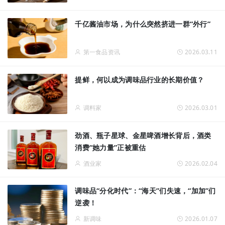
千亿酱油市场，为什么突然挤进一群“外行”
第一食品资讯
2026.03.11
提鲜，何以成为调味品行业的长期价值？
调料家
2026.03.01
劲酒、瓶子星球、金星啤酒增长背后，酒类
消费“她力量”正被重估
酒业家
2026.02.04
调味品“分化时代”：“海天”们失速，“加加”们
逆袭！
新调味
2026.01.07