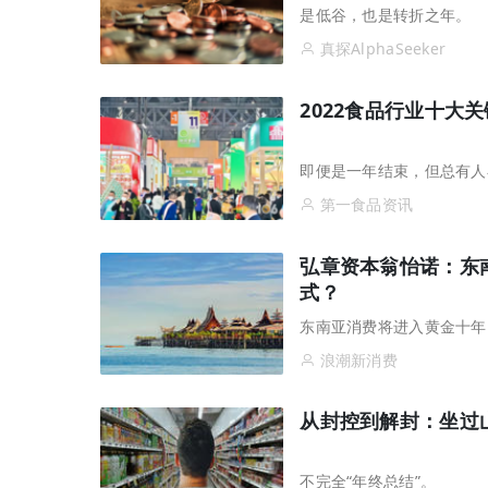
是低谷，也是转折之年。
真探AlphaSeeker
2022食品行业十大
即便是一年结束，但总有人
第一食品资讯
弘章资本翁怡诺：东
式？
东南亚消费将进入黄金十年
浪潮新消费
从封控到解封：坐过山
不完全“年终总结”。