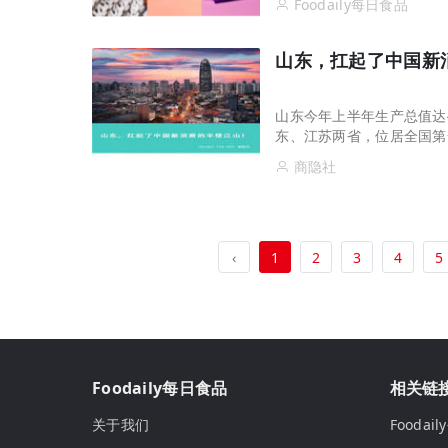
Foodaily每日食品
山东，扛起了中国新
山东今年上半年生产总值达4
东、江苏两省，位居全国第
商隐社
‹
1
2
3
4
5
Foodaily每日食品
相关链
关于我们
Fooda