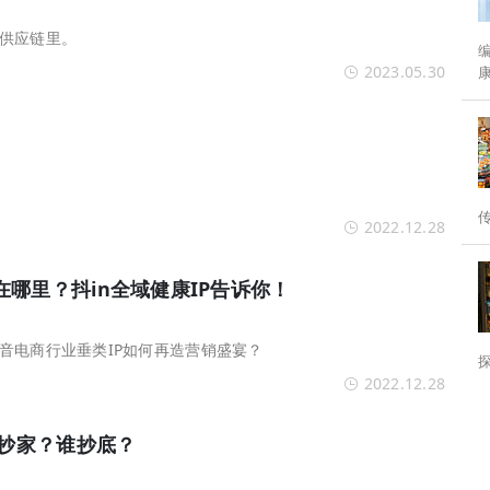
供应链里。
编者按： 
2023.05.30
分水岭。 为
2022.12.28
哪里？抖in全域健康IP告诉你！
音电商行业垂类IP如何再造营销盛宴？
2022.12.28
谁抄家？谁抄底？