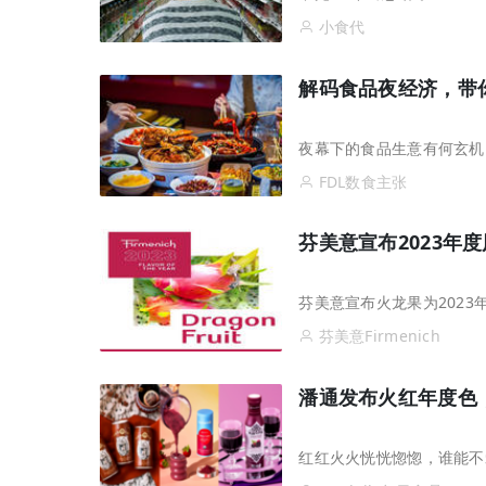
小食代
解码食品夜经济，带你
夜幕下的食品生意有何玄机
FDL数食主张
芬美意宣布2023年
芬美意宣布火龙果为202
芬美意Firmenich
潘通发布火红年度色
红红火火恍恍惚惚，谁能不