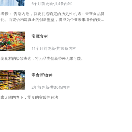
6个月前更新·共4条内容
告别内卷，就要拥抱确定的历史性机遇：未来食品健
康化。而能否构建真正的创新壁垒，将成为企业未来增长的关键
此，Foodaily每日食品启动2026年度特别企划——
《关于2025，关于2026》，将以“创新产品”透视“未来机会”，以
宝藏食材
全球视野探寻中国机遇、增长解法，拆解年度标杆的增长逻辑与
谋篇布局，深挖“药食同源”“低GI”“老龄营养”“清洁标签”等热门赛
11个月前更新·共19条内容
道的爆品基因，从趋势预判、品类创新、未来增长机会、企业战
略布局以及渠道变革等，为行业提供务实、前瞻的开年创新指
传统食材的极致表达，将为品类创新带来无限可能。
南。
零食新物种
2年前更新·共30条内容
探索无限内卷下，零食的突破性解法