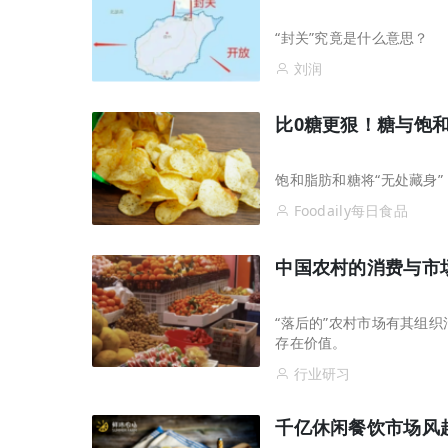
“封关”究竟是什么意思？
刘润
比0糖更狠！糖与饱
饱和脂肪和糖将“无处藏身
Foodaily每日食品
中国农村的消费与市
“落后的”农村市场有其组
存在价值。
行业研习
千亿休闲餐饮市场风