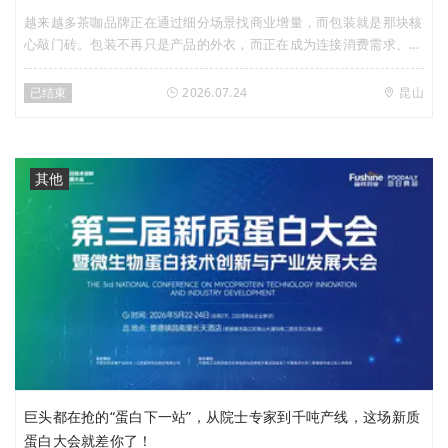
越来越多茶咖品牌正在通过细分场景找商业增量，而包装就是那块核
心敲门砖。包装不再只是产品的外衣，而正在成为连接消费需求、重
塑消费场景、创造商业增量的重要载体。在此背景下，Foodaily于7
月24日（周五）携手国际包装企业利乐，特别策划「场景定爆品，即
已结束
2026.07.24
昆山
饮茶咖的下一个商业增量」创新私享会，聚焦即饮茶&即饮咖啡赛
道，深入探讨以下问题：哪些细分场景正在跑出新增量？从全球视野
来看，还有哪些已经被验证的增长方向？功能化、养生化、新鲜体
验，将如何重构下一代即饮茶咖产品？品牌如何通过产品、工艺与包
其他
装创新打造差异化体验？从场景洞察到产品落地，包装创新如何帮助
品牌兼顾体验价值与商业价值？
巨头都在抢的“蛋白下一站”，从院士专家到千吨产线，这场新质
蛋白大会就差你了！