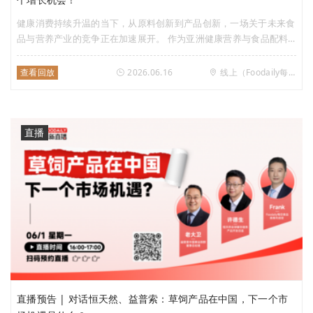
健康消费持续升温的当下，从原料创新到产品创新，一场关于未来食
品与营养产业的竞争正在加速展开。 作为亚洲健康营养与食品配料
领域的标志性展会，2026 HNC亚洲天然及保健品展与FiA健康天然原
料、食品配料展览会即将同期启幕。 前者立足大健康终端消费市
查看回放
2026.06.16
线上（Foodaily每日食品视频号）
场，汇聚两千余个国内外知名营养健康品牌，聚焦健康新品迭代、消
费趋势变迁等核心赛道，全景呈现市场最前沿的消费需求；后者则汇
聚食品配料优质供应商，聚焦功能性食品配料发展方向。 从消费者
需求洞察到产品创新落地，从终端品牌竞争到上游技术突破，两大展
直播
会联动构建起覆盖全产业链的创新生态，也成为观察未来十年健康食
品产业趋势的重要窗口。 2026年的创新风向又将吹向哪里？
直播预告 | 对话恒天然、益普索：草饲产品在中国，下一个市