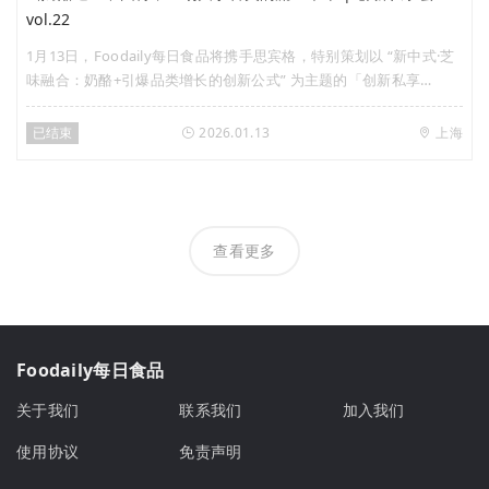
vol.22
1月13日，Foodaily每日食品将携手思宾格，特别策划以 “新中式·芝
味融合：奶酪+引爆品类增长的创新公式” 为主题的「创新私享
会」，将与创新代表品牌、研发专家及行业智库一同，解码“奶酪
+”爆款密码，将趋势洞察转化为可落地的增长机遇。
已结束
2026.01.13
上海
查看更多
Foodaily每日食品
关于我们
联系我们
加入我们
使用协议
免责声明