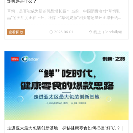
场机遇是什么？
草饲，是否能成为新的乳品增长极？ 当前，中国消费者对“草饲乳
品”的关注度正在上升。社媒上“草饲奶源”相关笔记量环比增长约
66%，互动量提升超140%，用户关注度与参与度同步放大，整体热
度明显走高。 可以说，“草饲乳品”的消费需求已经形成，但行业仍面
查看回放
2026.06.01
线上（Foodaily每日食品视频号）
临诸多现实挑战。 作为一个具备商业价值的细分品类，草饲乳品的
长期健康发展，不能只靠企业各自定义，它更需要一套清晰、统一、
可信的规则来界定和保护。 参考全球经验，政府层面的制度介入，
往往是产业走向成熟的关键一步。标准的出台，不仅是产业成熟的标
志，更是推动它从粗放增长迈向高质量发展的支点。 2025年，新西
兰正式发布国家级草饲标准。作为这一标准的实践者，恒天然及其旗
下安佳、安佳专业乳品、NZMP，是否有值得我们借鉴的经验？对于
中国市场而言，消费者的需求已被充分唤醒，但要把这股势能真正转
化为一个更成熟的产业赛道，还需要什么？ 6月1日（星期一）
16:00，Foodaily每日食品将对话恒天然、益普索，从技术、消费者
与趋势三个维度，共同探讨草饲乳品的破局之路。
走进亚太最大包装创新基地，探秘健康零食如何把握“鲜”机？ |