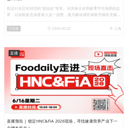
饮品行业正在经历的“甜品化”变革。冰淇淋正在突破季节与场景的边
界，以创新姿态深度嵌入这一趋势，成为驱动感官体验升级的关键变
量。在此背景下，Foodaily将于5月22日（周五）携手国民冰淇淋品
牌八喜，特别策划「饮品甜品化，冰淇淋跨界“卷”出新曲线」主题
已结束
2026.05.22
上海
「创新私享会」，诚邀行业先行者走进八喜工厂，系统探索冰淇淋在
饮品甜品化浪潮中的跨界潜力与爆款思路。
直播
直播预告 | 锁定HNC&FiA 2026现场，寻找健康营养产业下一
个增长机会！