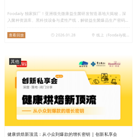
Foodaily 独家探厂！亚洲领先微康益生菌研发智造基地大揭秘，深
入菌种资源库、黑科技设备与柔性产线，解锁益生菌爆品生产密码，
BC99 等明星菌株爆款方案全公开，全链路赋能产业创新！
查看回放
2026.01.28
线上（Foodaily视频号）
其他
健康烘焙新顶流：从小众到爆款的增长密钥 | 创新私享会