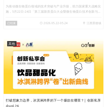
为推动微生物蛋白领域的技术突破与产业升级，助力国家重大战略实
施，5月22日-24日「第三届新质蛋白大会暨微生物蛋白技术创新与产
业发展大会」在江西省景德镇市召开。Foodaily联合富祥股份深度参
与策划该专题内容，全力助推蛋白创新赛道的发展，深入探讨新质蛋
已结束
2026.05.22-05.24
江西景德镇
白创新发展与增长。
其他
打破想象力边界，冰淇淋跨界的下一个爆款在哪里？| 创新私享
会vol.26