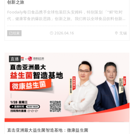
创新之旅
Foodaily每日食品携手全球包装巨头安姆科，特别策划 「“鲜"吃时
代，健康零食的爆款思路」创新之旅。我们将以全球食品饮料创新风
向标——Foodaily创新博览会为起点，从全球视野出发，捕获前沿创
新灵感；再走进亚太区最大包装创新基地——安姆科亚太研发中心，
已结束
2026.04.16
无锡
探秘包装技术如何赋能原型落地，加速概念共创。 一站式打通「趋
势→灵感→原型」创新闭环，全程沉浸式体验食品创新全链路，让健
康零食的创新想法从“脑洞”变为“可落地的方案”，共同解码健康零食
的爆款底层逻辑！ 本次活动仅限30-40席，聚焦意向开发肉类/卤味/
直播
海鲜水产/豆类素食等品类的即食餐饮菜肴或即食零食品类，定向特
邀品牌方/渠道方/食品代工的产品、研发、市场、包装、采购负责人
参与，实名审核制报名已正式开启，扫描下方海报二维码填写信息，
即有机会与行业大咖共探零食品类新机！ 活动安排
直击亚洲最大益生菌智造基地：微康益生菌