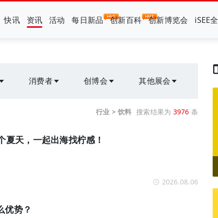
快讯
资讯
活动
每日新品
创新百科
创新博览会
iSEE
消费者
创博会
其他展会
行业 > 饮料
搜索结果为
3976
条
这个夏天，一起出海找柠感！
2026.08.06
么优势？