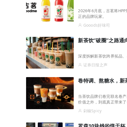
2026年6月底，古茗将H
正的品牌玩家。
Gooods好味司
新茶饮“破圈”之路通
深度拆解新茶饮跨界拓品、
证券日报之声
卷特调、熬糖水，新
当茶饮品牌们卷完联名卷产
价值之外，到底真正带来
剁椒Spicy
罗森10块钱的饼干