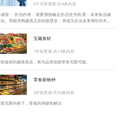
6个月前更新·共4条内容
告别内卷，就要拥抱确定的历史性机遇：未来食品健
康化。而能否构建真正的创新壁垒，将成为企业未来增长的关键
此，Foodaily每日食品启动2026年度特别企划——
《关于2025，关于2026》，将以“创新产品”透视“未来机会”，以
宝藏食材
全球视野探寻中国机遇、增长解法，拆解年度标杆的增长逻辑与
谋篇布局，深挖“药食同源”“低GI”“老龄营养”“清洁标签”等热门赛
1年前更新·共19条内容
道的爆品基因，从趋势预判、品类创新、未来增长机会、企业战
略布局以及渠道变革等，为行业提供务实、前瞻的开年创新指
传统食材的极致表达，将为品类创新带来无限可能。
南。
零食新物种
2年前更新·共30条内容
探索无限内卷下，零食的突破性解法