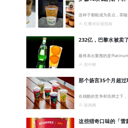
连杯子都能成为卖点，茶咖
红餐供应链指南
232亿，巴黎水被卖
最终杀出重围的是Platinum 
投中网
那个扬言35个月超
在残酷的竞争和洗牌之下，
联商网
这些猎奇口味的「雷