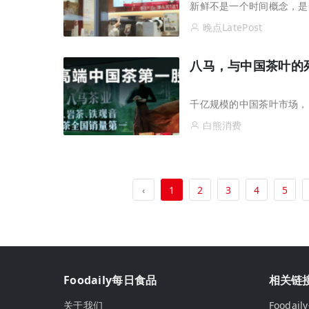
新鲜不是一个时间概念，是
晚点LatePost
八马，与中国茶叶的
千亿规模的中国茶叶市场，
白熊消费
‹
1
2
3
4
5
Foodaily每日食品
相关链
关于我们
Fooda