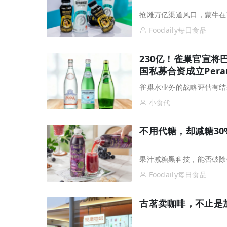
抢滩万亿渠道风口，蒙牛在
Foodaily每日食品
230亿！雀巢官宣将
国私募合资成立Pera
雀巢水业务的战略评估有结
小食代
不用代糖，却减糖3
果汁减糖黑科技，能否破除
Foodaily每日食品
古茗卖咖啡，不止是