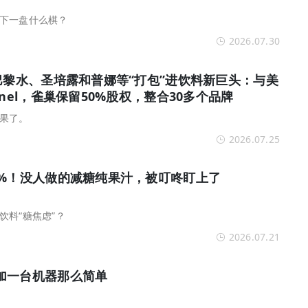
下一盘什么棋？
2026.07.30
巴黎水、圣培露和普娜等“打包”进饮料新巨头：与美
nel，雀巢保留50%股权，整合30多个品牌
果了。
2026.07.25
0%！没人做的减糖纯果汁，被叮咚盯上了
饮料“糖焦虑”？
2026.07.21
加一台机器那么简单