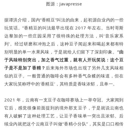
图源：Javapresse
据谭洪介绍，国内“香精豆”叫法的由来，起初源自业内的一些
玩笑话。“香精豆的叫法最早出现在 2017 年左右。当时哥斯
达黎加的一些庄园采用了很特殊的处理方法，叫‘音乐家系
列’。经过研磨和冲泡之后，这种豆子闻起来和喝起来都有特
别明显的单一水果风味，于是就给人们留下了深刻印象。
“由
于风味特别突出，加之香气过重，就有人开玩笑说：这个豆
子是不是加了香精？
后来海外市场也出现了另外几支风味相
似的豆子。一般普通的咖啡会有多种香气杂糅的味道，但在
大家玩笑称呼中的‘香精豆’，其特质是香味浓郁，且单一。
2021 年，云南有一支豆子在咖啡赛场上一举夺冠。大家闻到
它后，感觉很像前面提到的境外那支豆子，于是就说云南也
有人破解了这种处理工艺，让豆子香味单一突出且浓郁。后
续业内就把这个云南豆子叫做“香精小分队”，其实是口口相传