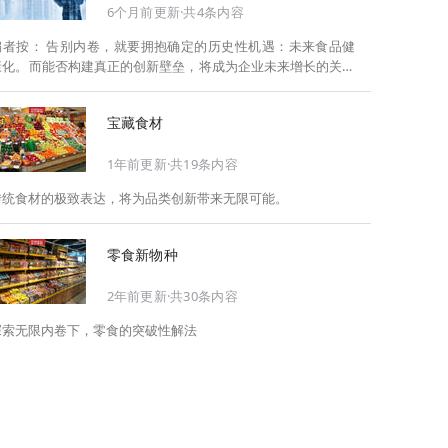
6个月前更新·共4条内容
告别内卷，就要拥抱确定的历史性机遇：未来食品健
康化。而能否构建真正的创新壁垒，将成为企业未来增长的关键
此，Foodaily每日食品启动2026年度特别企划——
《关于2025，关于2026》，将以“创新产品”透视“未来机会”，以
宝藏食材
全球视野探寻中国机遇、增长解法，拆解年度标杆的增长逻辑与
谋篇布局，深挖“药食同源”“低GI”“老龄营养”“清洁标签”等热门赛
1年前更新·共19条内容
道的爆品基因，从趋势预判、品类创新、未来增长机会、企业战
略布局以及渠道变革等，为行业提供务实、前瞻的开年创新指
传统食材的极致表达，将为品类创新带来无限可能。
南。
零食新物种
2年前更新·共30条内容
探索无限内卷下，零食的突破性解法