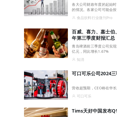
各大公司财政年度的起始时
的情况。各家公司可能会按
食品饮料行业微刊Pro
百威、喜力、嘉士伯、
年第三季度财报汇总
青岛啤酒前三季度公司实现营业
亿元，同比增长1.67%
知消
可口可乐公司2024
营收超预期，CEO称在华
可口可乐
Tims天好中国发布Q