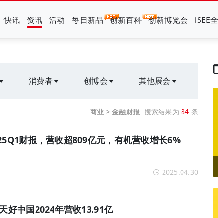
快讯
资讯
活动
每日新品
创新百科
创新博览会
iSEE
消费者
创博会
其他展会
商业 > 金融财报
搜索结果为
84
条
25Q1财报，营收超809亿元，有机营收增长6%
2025.04.30
天好中国2024年营收13.91亿