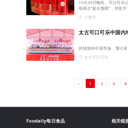
10月24日晚间，可口可乐
现再次“超出预期”，并提
小食代
太古可口可乐中国内
持续加码中国市场，预计未
太古可口可乐
‹
1
2
3
4
Foodaily每日食品
相关链