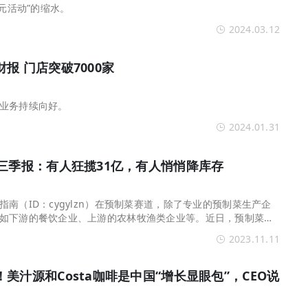
9元活动”的缩水。
2024.03.12
报 门店突破7000家
业务持续向好。
2024.01.31
三季报：有人狂揽31亿，有人悄悄降库存
南（ID：cygylzn）在预制菜赛道，除了专业的预制菜生产企
如下游的餐饮企业、上游的农林牧渔类企业等。近日，预制菜相
供应链指南以其...
2023.11.11
美汁源和Costa咖啡是中国“增长显眼包”，CEO说