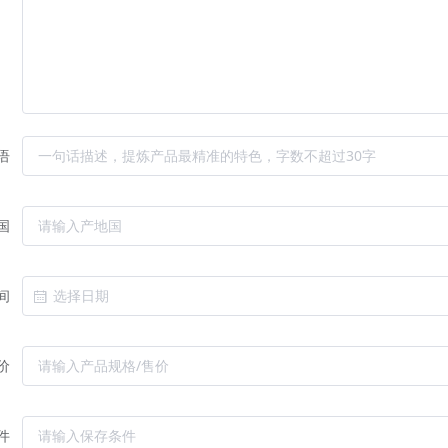
语
国
间
价
件