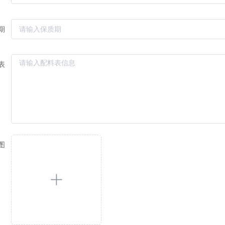
期
表
图