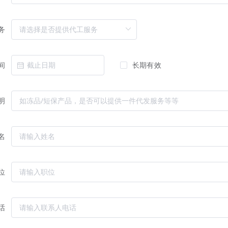
务
间
长期有效
明
名
位
话