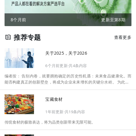
8个月前
更新至第8期
推荐专题
查看更多
关于2025，关于2026
6个月前更新·共4条内容
编者按： 告别内卷，就要拥抱确定的历史性机遇：未来食品健康化。而
能否构建真正的创新壁垒，将成为企业未来增长的关键分水岭。 为此，F
oodaily每日食品启动2026年度特别企划——《关于2025，关于2026》，
将以“创新产品”透视“未来机会”，以全球视野探寻中国机遇、增长解法，
宝藏食材
拆解年度标杆的增长逻辑与谋篇布局，深挖“药食同源”“低GI”“老龄营
养”“清洁标签”等热门赛道的爆品基因，从趋势预判、品类创新、未来增长
1年前更新·共19条内容
机会、企业战略布局以及渠道变革等，为行业提供务实、前瞻的开年创新
指南。
传统食材的极致表达，将为品类创新带来无限可能。