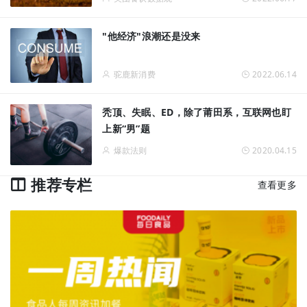
"他经济"浪潮还是没来
驼鹿新消费
2022.06.14
秃顶、失眠、ED，除了莆田系，互联网也盯
上新“男”题
爆款法则
2020.04.15
推荐专栏
查看更多