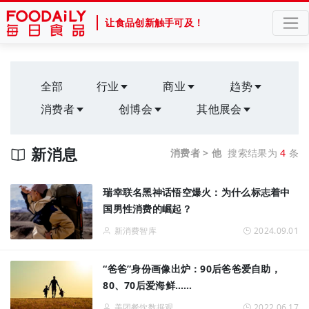
让食品创新触手可及！
全部
行业
商业
趋势
消费者
创博会
其他展会
新消息
消费者 > 他
搜索结果为
4
条
瑞幸联名黑神话悟空爆火：为什么标志着中
国男性消费的崛起？
新消费智库
2024.09.01
“爸爸”身份画像出炉：90后爸爸爱自助，
80、70后爱海鲜……
美团餐饮数据观
2022.06.17