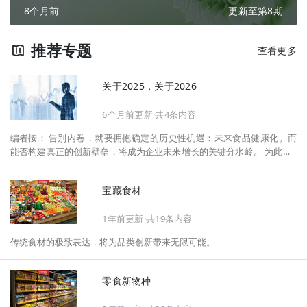
8个月前
更新至第8期
推荐专题
查看更多
关于2025，关于2026
6个月前更新·共4条内容
编者按： 告别内卷，就要拥抱确定的历史性机遇：未来食品健康化。而
能否构建真正的创新壁垒，将成为企业未来增长的关键分水岭。 为此，F
oodaily每日食品启动2026年度特别企划——《关于2025，关于2026》，
将以“创新产品”透视“未来机会”，以全球视野探寻中国机遇、增长解法，
宝藏食材
拆解年度标杆的增长逻辑与谋篇布局，深挖“药食同源”“低GI”“老龄营
养”“清洁标签”等热门赛道的爆品基因，从趋势预判、品类创新、未来增长
1年前更新·共19条内容
机会、企业战略布局以及渠道变革等，为行业提供务实、前瞻的开年创新
指南。
传统食材的极致表达，将为品类创新带来无限可能。
零食新物种