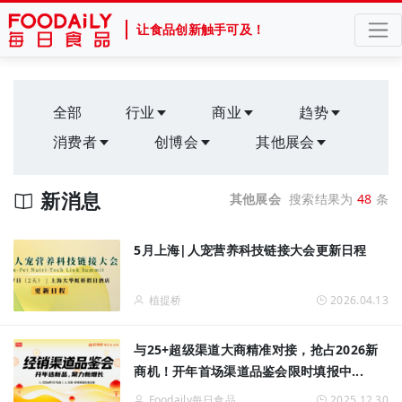
让食品创新触手可及！
全部
行业
商业
趋势
消费者
创博会
其他展会
新消息
其他展会
搜索结果为
48
条
5月上海|人宠营养科技链接大会更新日程
植提桥
2026.04.13
与25+超级渠道大商精准对接，抢占2026新
商机！开年首场渠道品鉴会限时填报中...
Foodaily每日食品
2025.12.30