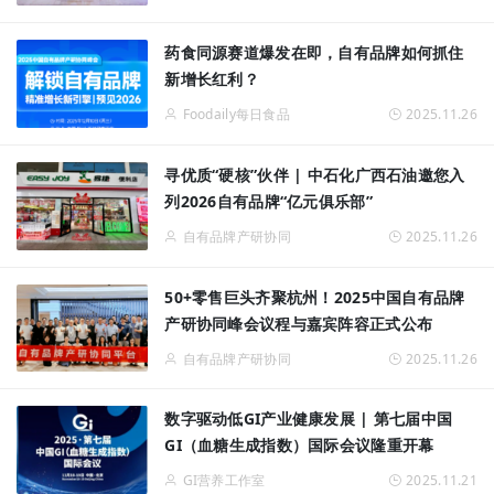
药食同源赛道爆发在即，自有品牌如何抓住
新增长红利？
Foodaily每日食品
2025.11.26
寻优质“硬核”伙伴 | 中石化广西石油邀您入
列2026自有品牌“亿元俱乐部”
自有品牌产研协同
2025.11.26
50+零售巨头齐聚杭州！2025中国自有品牌
产研协同峰会议程与嘉宾阵容正式公布
自有品牌产研协同
2025.11.26
数字驱动低GI产业健康发展 | 第七届中国
GI（血糖生成指数）国际会议隆重开幕
GI营养工作室
2025.11.21