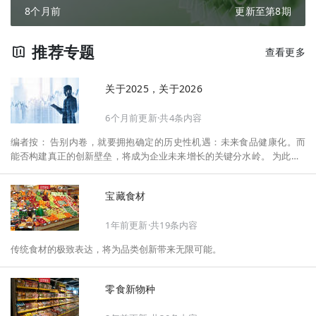
8个月前
更新至第8期
推荐专题
查看更多
关于2025，关于2026
6个月前更新·共4条内容
编者按： 告别内卷，就要拥抱确定的历史性机遇：未来食品健康化。而
能否构建真正的创新壁垒，将成为企业未来增长的关键分水岭。 为此，F
oodaily每日食品启动2026年度特别企划——《关于2025，关于2026》，
将以“创新产品”透视“未来机会”，以全球视野探寻中国机遇、增长解法，
宝藏食材
拆解年度标杆的增长逻辑与谋篇布局，深挖“药食同源”“低GI”“老龄营
养”“清洁标签”等热门赛道的爆品基因，从趋势预判、品类创新、未来增长
1年前更新·共19条内容
机会、企业战略布局以及渠道变革等，为行业提供务实、前瞻的开年创新
指南。
传统食材的极致表达，将为品类创新带来无限可能。
零食新物种