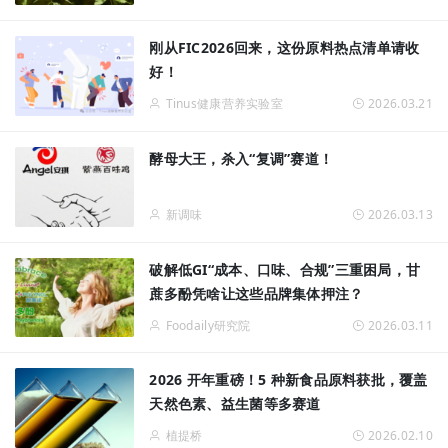
刚从FIC2026回来，这份原料热点清单请收
好！
Tinus健康营养实验室
2026.03.21
酵母大王，杀入“复调”赛道！
新调味
2026.03.13
破解低GI“成本、口味、合规”三重困局，甘
蔗多酚凭啥让这些品牌集体押注？
Foodaily研究院
2026.03.11
2026 开年重磅！5 种新食品原料获批，覆盖
天然色素、益生菌等多赛道
植提桥
2026.02.10