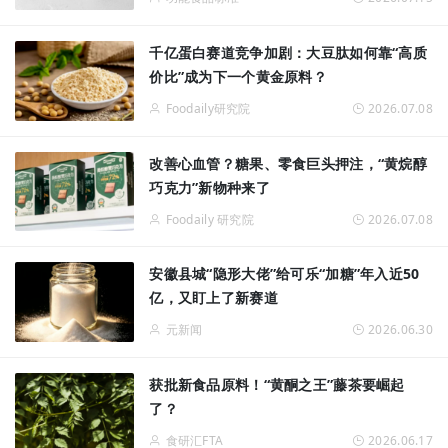
千亿蛋白赛道竞争加剧：大豆肽如何靠“高质
价比”成为下一个黄金原料？
Foodaily研究院
2026.07.08
改善心血管？糖果、零食巨头押注，“黄烷醇
巧克力”新物种来了
Foodaily 研究院
2026.07.08
安徽县城“隐形大佬”给可乐“加糖”年入近50
亿，又盯上了新赛道
元新闻
2026.06.30
获批新食品原料！“黄酮之王”藤茶要崛起
了？
食研汇FTA
2026.06.17