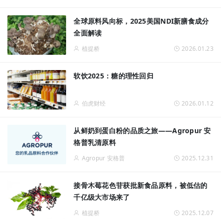
全球原料风向标，2025美国NDI新膳食成分
全面解读
植提桥
2026.01.23
软饮2025：糖的理性回归
伯虎财经
2026.01.12
从鲜奶到蛋白粉的品质之旅——Agropur 安
格普乳清原料
Agropur 安格普
2025.12.31
接骨木莓花色苷获批新食品原料，被低估的
千亿级大市场来了
植提桥
2025.12.07