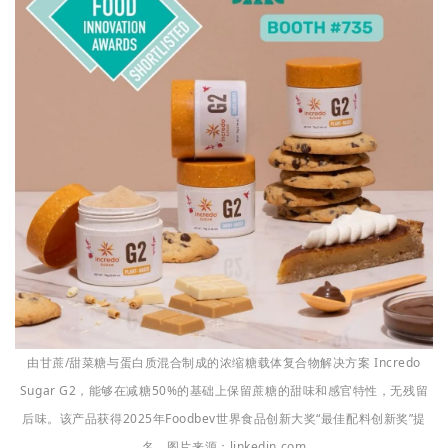
由甘蔗/甜菜糖与蛋白质混合制成的浓缩糖载体复合物解决方案 Incredo
Sugar G2，能够在减糖50%的基础上保留蔗糖的甜味和感官特性，无残留
后味。该产品获得2025年Foodbev世界食品创新大奖“最佳配料创新奖”提
名。图片来源：linkedin.com