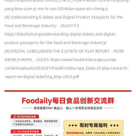
https://explore.azelis.com/zh_CN/cn_fh/jie-manutri-score-rang-ying-
yang-biao-qian-yi-mu-le-ran-2024nian-quan-xin-sheng-ji
[8] Understanding E-labels and Digital Product Passports for the
Food and Beverage Industry，2024/7/12
https://labellink.org/understanding-digital-labels-and-digital-
product-passports-for-the-food-and-beverage-industry/
[9] DIGITAL LABELLINGIN THE EUSTATE-OF-PLAY REPORT，FOOD
DRINK EUROPE，2023/5 https://www.fooddrinkeurope.eu/wp-
content/uploads/2024/01/FoodDrinkEurope_State-of-play-research-
report-on-digital-labelling_May-2023.pdf