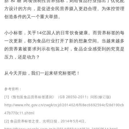
肪”和“糖”两项强制性营养指标，则给食品行业指出了优化配
方设计的方向，是促进全民营养摄入更趋合理、为体控管理
创造条件的又一个重大举措。
小小标签，关乎14亿国人的日常饮食健康。而营养标签的每
一次更新，都为食品行业打开了新的想象空间。当越来越多
的营养素被要求列示在包装上时，食品企业感受到的究竟是
压力，还是动力？
从今天开始，我们一起来研究标签吧！
参考资料：
[1]《预包装食品营养标签通则》（GB 28050-2011）问答(修订版)
http://www.nhc.gov.cn/zwgk/zcjd/201402/6f68ec6692594cf28d190cb
47b770c11.shtml
[2] 食品营养标签之变。光明日报，2014年5月4日。