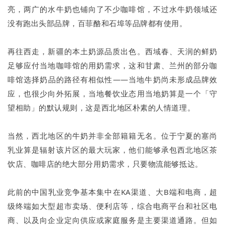
亮，两广的水牛奶也铺向了不少咖啡馆，不过水牛奶领域还
没有跑出头部品牌，百菲酪和石埠等品牌都有使用。
再往西走，新疆的本土奶源品质出色。西域春、天润的鲜奶
足够应付当地咖啡馆的用奶需求，这和甘肃、兰州的部分咖
啡馆选择奶品的路径有相似性——当地牛奶尚未形成品牌效
应，也很少向外拓展，当地餐饮业态用当地奶算是一个「守
望相助」的默认规则，这是西北地区朴素的人情道理。
当然，西北地区的牛奶并非全部籍籍无名。位于宁夏的塞尚
乳业算是辐射该片区的最大玩家，他们能够承包西北地区茶
饮店、咖啡店的绝大部分用奶需求，只要物流能够抵达。
此前的中国乳业竞争基本集中在KA渠道、大B端和电商，超
级终端如大型超市卖场、便利店等，综合电商平台和社区电
商、以及向企业定向供应或家庭服务是主要渠道通路。但如