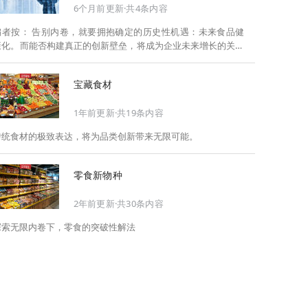
6个月前更新·共4条内容
告别内卷，就要拥抱确定的历史性机遇：未来食品健
康化。而能否构建真正的创新壁垒，将成为企业未来增长的关键
此，Foodaily每日食品启动2026年度特别企划——
《关于2025，关于2026》，将以“创新产品”透视“未来机会”，以
宝藏食材
全球视野探寻中国机遇、增长解法，拆解年度标杆的增长逻辑与
谋篇布局，深挖“药食同源”“低GI”“老龄营养”“清洁标签”等热门赛
1年前更新·共19条内容
道的爆品基因，从趋势预判、品类创新、未来增长机会、企业战
略布局以及渠道变革等，为行业提供务实、前瞻的开年创新指
传统食材的极致表达，将为品类创新带来无限可能。
南。
零食新物种
2年前更新·共30条内容
探索无限内卷下，零食的突破性解法