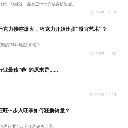
的时代，软糖这一品类正悄悄完成身份蜕变。
2025.12.17
巧克力接连爆火，巧克力开始比拼“感官艺术”？
沉淀的“风味地图”来啦！
2025.11.20
业最该“卷”的原来是……
2025.11.14
旺···步入旺季如何狂揽销量？
克力行业也步入传统销售旺季。