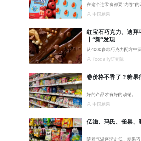
在这个连零食都要“内卷”
中国糖果
红宝石巧克力、迪拜
丨“新”发现
从4000多款巧克力配方中
Foodaily研究院
卷价格不香了？糖果行
好的产品才有好的动销。
中国糖果
亿滋、玛氏、雀巢、旺
随着气温逐渐走低，糖果巧