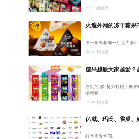
中国糖果
火遍外网的冻干糖果
冻干糖果和冻干巧克力会不
中国糖果
糖果越酸大家越爱？
强劲的“酸”势力打破了糖
续畅销。
中国糖果
亿滋、玛氏、雀巢、
打造零食帝国。