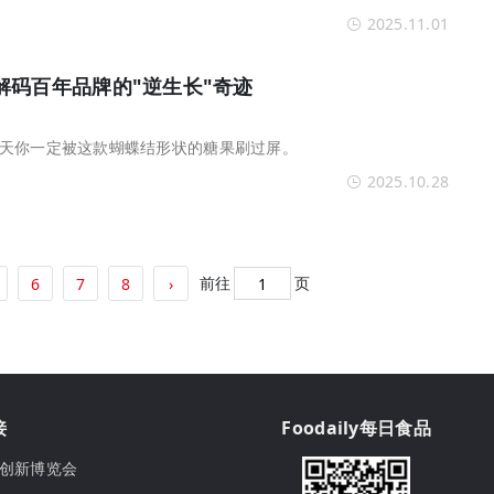
2025.11.01
解码百年品牌的"逆生长"奇迹
天你一定被这款蝴蝶结形状的糖果刷过屏。
2025.10.28
前往
页
6
7
8
›
接
Foodaily每日食品
ily创新博览会