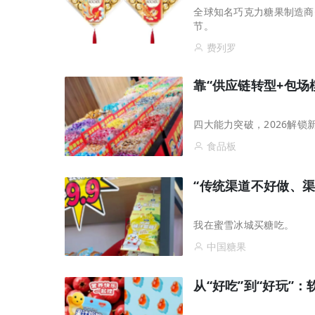
全球知名巧克力糖果制造商
节。
费列罗
靠“供应链转型+包场
四大能力突破，2026解锁
食品板
“传统渠道不好做、
我在蜜雪冰城买糖吃。
中国糖果
从“好吃”到“好玩”