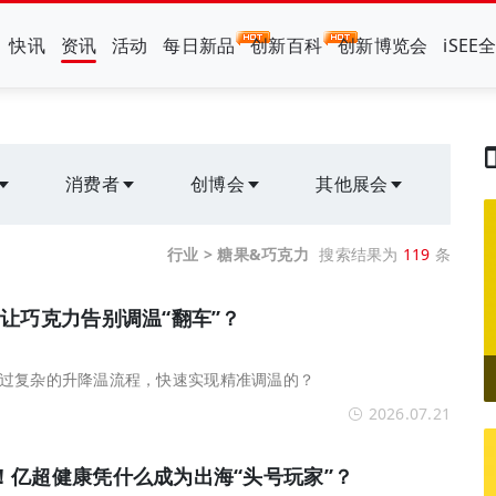
快讯
资讯
活动
每日新品
创新百科
创新博览会
iSEE
消费者
创博会
其他展会
行业 > 糖果&巧克力
搜索结果为
119
条
让巧克力告别调温“翻车”？
过复杂的升降温流程，快速实现精准调温的？
2026.07.21
！亿超健康凭什么成为出海“头号玩家”？