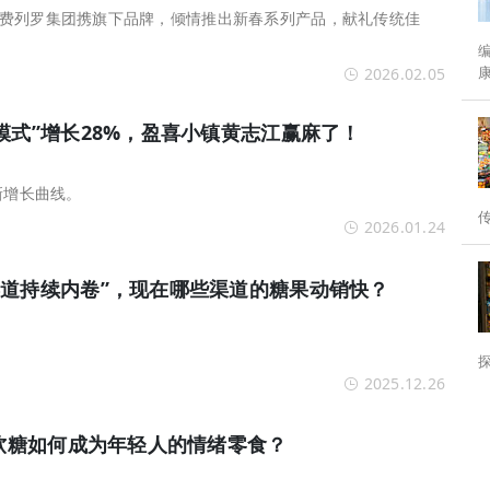
费列罗集团携旗下品牌，倾情推出新春系列产品，献礼传统佳
编者按： 
2026.02.05
分水岭。 为
模式”增长28%，盈喜小镇黄志江赢麻了！
新增长曲线。
2026.01.24
渠道持续内卷”，现在哪些渠道的糖果动销快？
2025.12.26
：软糖如何成为年轻人的情绪零食？