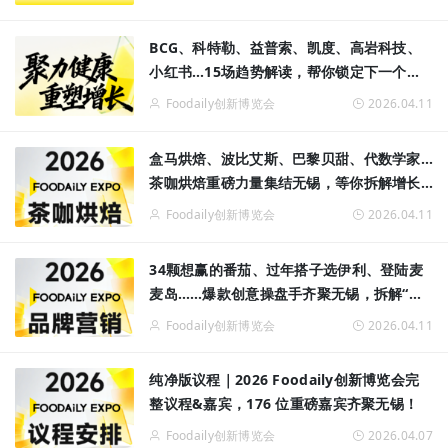
BCG、科特勒、益普索、凯度、高岩科技、
小红书…15场趋势解读，帮你锁定下一个增
长赛道！
Foodaily创新博览会
2026.04.11
盒马烘焙、波比艾斯、巴黎贝甜、代数学家…
茶咖烘焙重磅力量集结无锡，等你拆解增长
新逻辑！
Foodaily创新博览会
2026.04.11
34颗想赢的番茄、过年搭子选伊利、登陆麦
麦岛……爆款创意操盘手齐聚无锡，拆解“被
记住”的底层逻辑！
Foodaily创新博览会
2026.04.11
纯净版议程｜2026 Foodaily创新博览会完
整议程&嘉宾，176 位重磅嘉宾齐聚无锡！
Foodaily创新博览会
2026.04.07