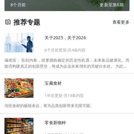
8个月前
更新至第8期
推荐专题
查看更多
关于2025，关于2026
6个月前更新·共4条内容
编者按： 告别内卷，就要拥抱确定的历史性机遇：未来食品健康化。而
能否构建真正的创新壁垒，将成为企业未来增长的关键分水岭。 为此，F
oodaily每日食品启动2026年度特别企划——《关于2025，关于2026》，
将以“创新产品”透视“未来机会”，以全球视野探寻中国机遇、增长解法，
宝藏食材
拆解年度标杆的增长逻辑与谋篇布局，深挖“药食同源”“低GI”“老龄营
养”“清洁标签”等热门赛道的爆品基因，从趋势预判、品类创新、未来增长
1年前更新·共19条内容
机会、企业战略布局以及渠道变革等，为行业提供务实、前瞻的开年创新
指南。
传统食材的极致表达，将为品类创新带来无限可能。
零食新物种