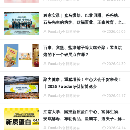
独家实录｜盒马烘焙、巴黎贝甜、爸爸糖、
石头先生的烤炉、欧福蛋业、王森教育，全
球TOP级烘焙实力派共答健康烘焙终极命题
Foodaily创新博览会
2026.05.06
百事、宾堡、盐津铺子等大咖齐聚：零食烘
焙的下一个破局点在哪？
Foodaily创新博览会
2026.04.30
聚力健康，重塑增长！生态大会干货来袭！
丨2026 Foodaily创新博览会
Foodaily创新博览会
2026.04.17
江南大学、国投新质蛋白中心、富祥生物、
安琪酵母、布勒食品、星期零、道夫子...解
锁2026新质蛋白狂潮！
Foodaily创新博览会
2026.04.14