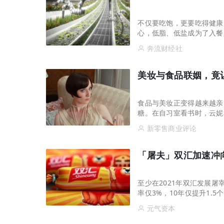
不仅要吃饱，更要吃得健康
心，低脂、低盐成为了入餐
的产品需求，再加上环境资
奔流财经社
美妆与食品联姻，竟
食品与美妆正变得越来越亲
糖。在自习室看书时，云妮
颗，有时大家会互相换着吃
新零售商业评论
「屠夫」双汇加速冲
至少在2021年双汇发展
率仅3%，10年仅提升1.
换。3、双汇正在尝试提升
元气资本