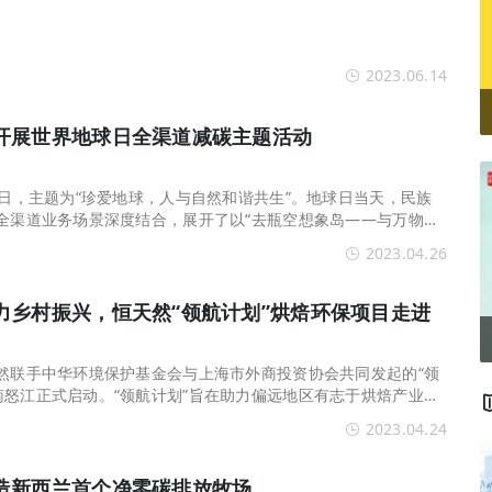
2023.06.14
开展世界地球日全渠道减碳主题活动
球日，主题为“珍爱地球，人与自然和谐共生”。地球日当天，民族
商全渠道业务场景深度结合，展开了以“去瓶空想象岛——与万物共
C，社区电商，生鲜...
2023.04.26
力乡村振兴，恒天然“领航计划”烘焙环保项目走进
天然联手中华环境保护基金会与上海市外商投资协会共同发起的“领
南怒江正式启动。“领航计划”旨在助力偏远地区有志于烘焙产业的
续发展意识和...
2023.04.24
造新西兰首个净零碳排放牧场