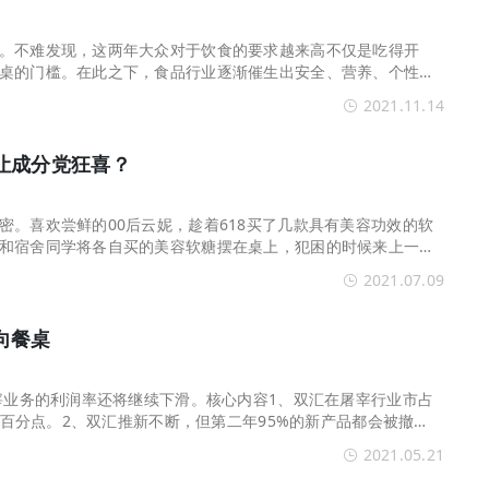
。不难发现，这两年大众对于饮食的要求越来高不仅是吃得开
桌的门槛。在此之下，食品行业逐渐催生出安全、营养、个性化
源始终是一个不容忽
2021.11.14
让成分党狂喜？
密。喜欢尝鲜的00后云妮，趁着618买了几款具有美容功效的软
和宿舍同学将各自买的美容软糖摆在桌上，犯困的时候来上一
，还会彼此安利。吃糖
2021.07.09
向餐桌
屠宰业务的利润率还将继续下滑。核心内容1、双汇在屠宰行业市占
5个百分点。2、双汇推新不断，但第二年95%的新产品都会被撤
基础资产的运营效率，比如
2021.05.21