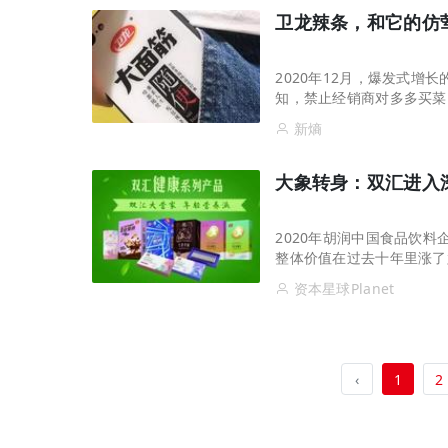
卫龙辣条，和它的仿
2020年12月，爆发式
知，禁止经销商对多多买菜
价不得低于产品终端零售价
新熵
大象转身：双汇进入
2020年胡润中国食品饮料
整体价值在过去十年里涨了
的代名词，但是单单靠一条
资本星球Planet
‹
1
2