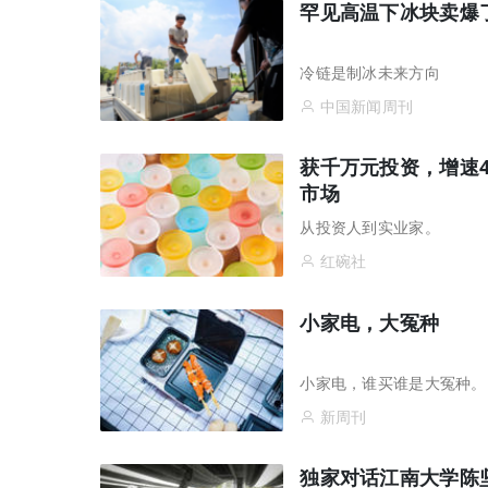
罕见高温下冰块卖爆
冷链是制冰未来方向
中国新闻周刊
获千万元投资，增速4
市场
从投资人到实业家。
红碗社
小家电，大冤种
小家电，谁买谁是大冤种。
新周刊
独家对话江南大学陈