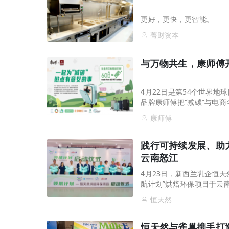
更好，更快，更智能。
菁财资本
与万物共生，康师傅
4月22日是第54个世界地
品牌康师傅把“减碳”与电
生”减碳主题活动。覆盖了B2
康师傅
践行可持续发展、助
云南怒江
4月23日，新西兰乳企恒
航计划”烘焙环保项目于云
青年学子，培养具有低碳可持
恒天然
恒天然与雀巢携手打