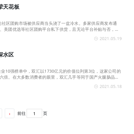
荤天花板
增长的社区团购市场被供应商当头浇了一盆冷水。多家供应商发布通
、美团优选等社区团购平台私下供货，且无论平台补贴与否，售
。相比社区团购的超
2021.05.19
深水区
企业10强榜单中，双汇以1730亿元的价值位列第3位，这家公司的
六倍。在大多数消费者的眼里，双汇几乎等同于国产火腿肠品类
腿走路显然不是长久
2021.05.18
前往
页
›