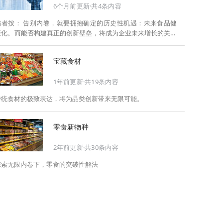
6个月前更新·共4条内容
告别内卷，就要拥抱确定的历史性机遇：未来食品健
康化。而能否构建真正的创新壁垒，将成为企业未来增长的关键
此，Foodaily每日食品启动2026年度特别企划——
《关于2025，关于2026》，将以“创新产品”透视“未来机会”，以
宝藏食材
全球视野探寻中国机遇、增长解法，拆解年度标杆的增长逻辑与
谋篇布局，深挖“药食同源”“低GI”“老龄营养”“清洁标签”等热门赛
1年前更新·共19条内容
道的爆品基因，从趋势预判、品类创新、未来增长机会、企业战
略布局以及渠道变革等，为行业提供务实、前瞻的开年创新指
传统食材的极致表达，将为品类创新带来无限可能。
南。
零食新物种
2年前更新·共30条内容
探索无限内卷下，零食的突破性解法