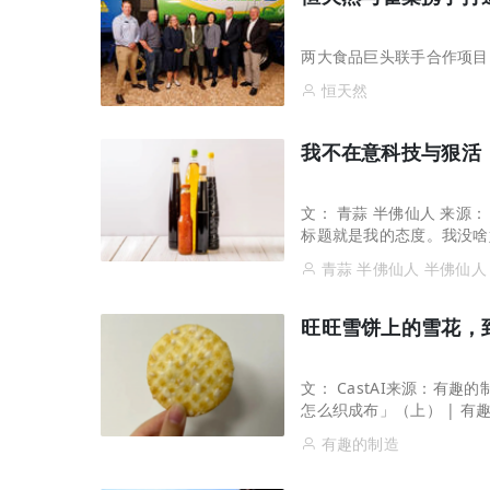
两大食品巨头联手合作项目
恒天然
我不在意科技与狠活
文： 青蒜 半佛仙人 来源：
标题就是我的态度。我没啥
不太在意。哎，我说谎了，我
青蒜 半佛仙人 半佛仙人
旺旺雪饼上的雪花，
文： CastAI来源：有趣
怎么织成布」（上） | 有
写了《回忆杀！爱不释手的「
有趣的制造