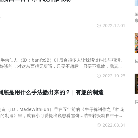
编者按： 
。
2022.12.01
分水岭。 为
 半佛仙人（ID：banfoSB）01后台很多人让我谈谈科技与狠活。
好谈的，对这东西很无所谓，只要不超标，只要不乱放，我真的
其实还是有点...
2022.10.25
到底是用什么手法撒出来的？| 有趣的制造
的制造（ID：MadeWithFun）早在五年前的《牛仔裤制作之「棉花
趣的制造》里，就有小可爱提出说想看雪饼...结果转头就自带干粮
旺仔小馒头」如...
2022.08.31