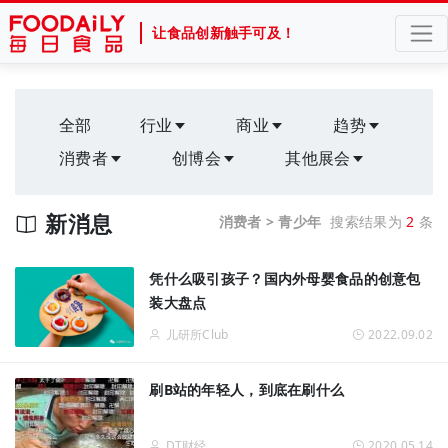
让食品创新触手可及！
全部
行业
商业
趋势
消费者
创博会
其他展会
新消息
消费者 > 青少年
搜索结果为
2
条
凭什么吸引孩子？国内外母婴食品的创意包
装大盘点
儿研所Club
2022.09.02
​刷B站的年轻人，到底在刷什么
DT财经
2020.05.14