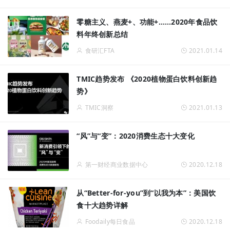
零糖主义、燕麦+、功能+……2020年食品饮
料年终创新总结
食研汇FTA
2021.01.14
TMIC趋势发布 《2020植物蛋白饮料创新趋
势》
TMIC洞察
2021.01.13
“风”与“变”：2020消费生态十大变化
第一财经商业数据中心
2020.12.18
从“Better-for-you”到“以我为本”：美国饮
食十大趋势详解
Foodaily每日食品
2020.12.18