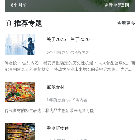
8个月前
更新至第8期
推荐专题
查看更多
关于2025，关于2026
6个月前更新·共4条内容
编者按： 告别内卷，就要拥抱确定的历史性机遇：未来食品健康化。而
能否构建真正的创新壁垒，将成为企业未来增长的关键分水岭。 为此，F
oodaily每日食品启动2026年度特别企划——《关于2025，关于2026》，
将以“创新产品”透视“未来机会”，以全球视野探寻中国机遇、增长解法，
宝藏食材
拆解年度标杆的增长逻辑与谋篇布局，深挖“药食同源”“低GI”“老龄营
养”“清洁标签”等热门赛道的爆品基因，从趋势预判、品类创新、未来增长
1年前更新·共19条内容
机会、企业战略布局以及渠道变革等，为行业提供务实、前瞻的开年创新
指南。
传统食材的极致表达，将为品类创新带来无限可能。
零食新物种