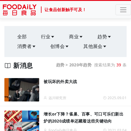
让食品创新触手可及！
全部
行业
商业
趋势
消费者
创博会
其他展会
新消息
趋势 > 2020年趋势
搜索结果为
39
条
被玩坏的外卖大战
远川研究所
2025.09.01
增长or下降？雀巢、百事、可口可乐们新出
炉的2020成绩单还藏着这些关键动向
Foodaily每日食品
2021.03.04