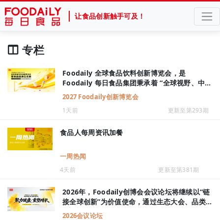
让食品创新触手可及！
专栏
Foodaily 全球食品饮料创新博览会，是
Foodaily 每日食品集团秉承着 “全球视野、中国
机遇、创新加速” 的特色与目标，精心打造的“创
2027 Foodaily创新博览会
新生态型会展”。至2026年，已经连续举办十一
1天前
更新至第293期
届，为上千家食品企业提供商业链接价值。 10
年再出发，第十二届Foodaily全球食品饮料创新
博览会将全面聚焦“食品健康”，融合升级为一个
食品人每周资讯加餐
涵盖创新会议、创新奖项、创新品鉴的产业创新
博览会，打造全球食品产业创新风向标，共同探
一周热闻
索下一轮革新增长，帮助企业在关键窗口期赢得
4天前
更新至第381期
竞争先机。
2026年，Foodaily创博会会议论坛将继续以“链
接全球创新”为价值使命，通过生态大会、品类&
主题分论坛、全球创新品鉴、创新私享会等多个
2026会议论坛