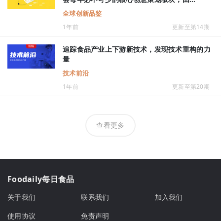
Foodaily研究院从全球28个国家和地区220,000
全球创新品鉴
多款年度上新产品中严选出3,000多款创新产
1年前
更新至第14期
品，在现场进行创新展示与品鉴，从品类、消费
场景、商业热点、品牌案例等全方位深度解析并
呈现，为产品创新决策者们带来足不出户看遍全
追踪食品产业上下游新技术，发现技术重构的力
球市场创新的沉浸式体验之旅，捕捉灵感、掌握
量
新机。
技术前沿
1年前
更新至第20期
查看更多
Foodaily每日食品
关于我们
联系我们
加入我们
使用协议
免责声明