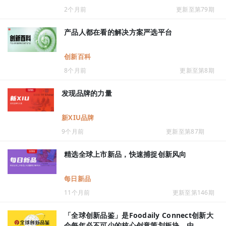
版块，分享创新产品案例、商业实践、创新技术
2个月前
更新至第79期
方案等。我们将邀约150+重磅嘉宾带来100+场
热门主题探讨，预计将吸引5000+品牌和产品决
策人参会，帮助行业创新者们挖掘新品类新场景
产品人都在看的解决方案严选平台
机会，深度链接产业资源，共同引领行业创新发
展。
创新百科
8个月前
更新至第8期
发现品牌的力量
新XIU品牌
9个月前
更新至第87期
精选全球上市新品，快速捕捉创新风向
每日新品
11个月前
更新至第146期
「全球创新品鉴」是Foodaily Connect创新大
会每年必不可少的核心创意策划板块，由