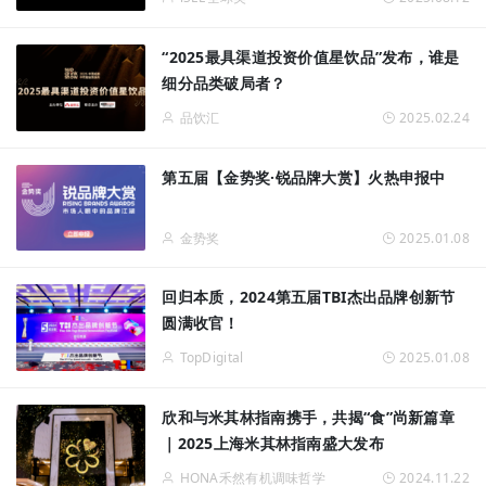
“2025最具渠道投资价值星饮品”发布，谁是
细分品类破局者？
品饮汇
2025.02.24
第五届【金势奖·锐品牌大赏】火热申报中
金势奖
2025.01.08
回归本质，2024第五届TBI杰出品牌创新节
圆满收官！
TopDigital
2025.01.08
欣和与米其林指南携手，共揭“食”尚新篇章
｜2025上海米其林指南盛大发布
HONA禾然有机调味哲学
2024.11.22