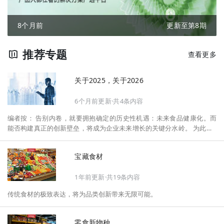
8个月前
更新至第8期
推荐专题
查看更多
关于2025，关于2026
6个月前更新·共4条内容
编者按： 告别内卷，就要拥抱确定的历史性机遇：未来食品健康化。而
能否构建真正的创新壁垒，将成为企业未来增长的关键分水岭。 为此，F
oodaily每日食品启动2026年度特别企划——《关于2025，关于2026》，
将以“创新产品”透视“未来机会”，以全球视野探寻中国机遇、增长解法，
宝藏食材
拆解年度标杆的增长逻辑与谋篇布局，深挖“药食同源”“低GI”“老龄营
养”“清洁标签”等热门赛道的爆品基因，从趋势预判、品类创新、未来增长
1年前更新·共19条内容
机会、企业战略布局以及渠道变革等，为行业提供务实、前瞻的开年创新
指南。
传统食材的极致表达，将为品类创新带来无限可能。
零食新物种