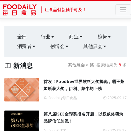
让食品创新触手可及！
全部
行业
商业
趋势
消费者
创博会
其他展会
新消息
其他展会 > 奖
搜索结果为
8
条
首发！Foodbev世界饮料大奖揭晓，霸王茶
姬斩获大奖，伊利、蒙牛均上榜
Foodaily每日食品
2025.09.17
第八届iSEE全球奖报名开启，以权威奖项为
品牌信任加冕！
iSEE全球奖
2025.08.12