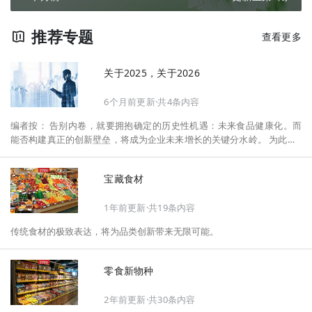
推荐专题
查看更多
关于2025，关于2026
6个月前更新·共4条内容
编者按： 告别内卷，就要拥抱确定的历史性机遇：未来食品健康化。而
能否构建真正的创新壁垒，将成为企业未来增长的关键分水岭。 为此，F
oodaily每日食品启动2026年度特别企划——《关于2025，关于2026》，
将以“创新产品”透视“未来机会”，以全球视野探寻中国机遇、增长解法，
宝藏食材
拆解年度标杆的增长逻辑与谋篇布局，深挖“药食同源”“低GI”“老龄营
养”“清洁标签”等热门赛道的爆品基因，从趋势预判、品类创新、未来增长
1年前更新·共19条内容
机会、企业战略布局以及渠道变革等，为行业提供务实、前瞻的开年创新
指南。
传统食材的极致表达，将为品类创新带来无限可能。
零食新物种
2年前更新·共30条内容