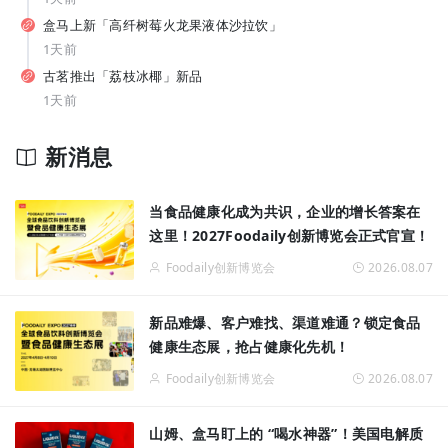
纯甄推出「每日益瓶BUFF系列」新品，元气森林上新白桦苏打水... | 一周热闻
盒马上新「高纤树莓火龙果液体沙拉饮」
1天前
古茗推出「荔枝冰椰」新品
1天前
新消息
从7-11、朴朴到丰e，蒙牛要借运动饮料“杀”入渠道新战场？
当食品健康化成为共识，企业的增长答案在
这里！2027Foodaily创新博览会正式官宣！
Foodaily创新博览会
2026.08.07
新品难爆、客户难找、渠道难通？锁定食品
健康生态展，抢占健康化先机！
Foodaily创新博览会
2026.08.07
山姆、盒马盯上的 “喝水神器”！美国电解质