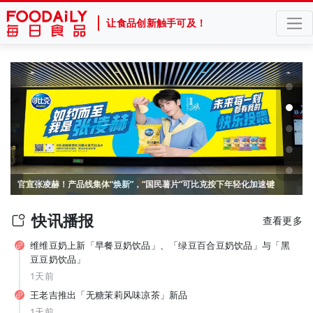
让食品创新触手可及！
山姆、盒马盯上的 “喝水神器”！美国电解质冲剂“黑马”，悄悄卖了68亿
官宣张凌赫！产品线集体“焕新”，“国民薯片”可比克按下年轻化加速键
快讯播报
查看更多
维维豆奶上新「早餐豆奶饮品」、「绿豆百合豆奶饮品」与「黑
豆豆奶饮品」
1天前
王老吉推出「无糖茉莉风味凉茶」新品
1天前