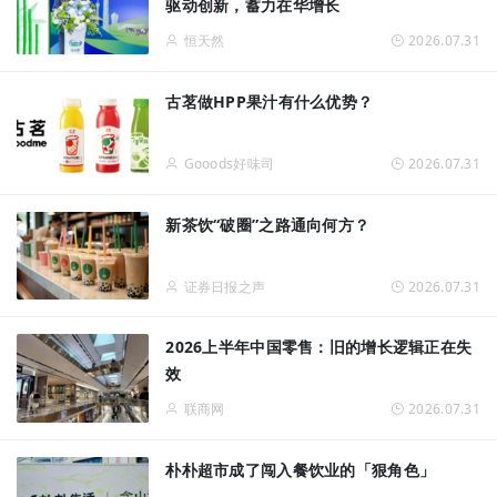
驱动创新，蓄力在华增长
恒天然
2026.07.31
古茗做HPP果汁有什么优势？
Gooods好味司
2026.07.31
新茶饮“破圈”之路通向何方？
证券日报之声
2026.07.31
2026上半年中国零售：旧的增长逻辑正在失
效
联商网
2026.07.31
朴朴超市成了闯入餐饮业的「狠角色」