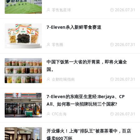
零售氪星球
2026.07.31
7-Eleven杀入新鲜零食赛道
零售圈
2026.07.31
中国下饭第一大省的开胃菜，即将火遍全
国。
企鹅吃喝指南
2026.07.31
7-Eleven的东南亚生意经:Berjaya、CP
All、如何靠一块招牌玩转三个国家?
CFC出海
2026.07.31
开业爆火！上海“排队王”被喜茶看中，百店
爆卖600万杯