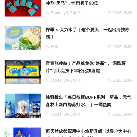
冲剂“黑马”，悄悄卖了68亿
Foodaily每日食品
2026.08.07
柠季 × 大力水手｜这个夏天，一起出海找柠
感！
柠季
2026.08.06
官宣张凌赫！产品线集体“焕新”，“国民薯
片”可比克按下年轻化加速键
Foodaily每日食品
2026.08.06
纯甄推出「每日益瓶BUFF系列」新品，元气
森林上新白桦苏打水... | 一周热闻
Foodaily每日食品
2026.08.04
恒天然成都应用中心焕新升级: 以客户为中心