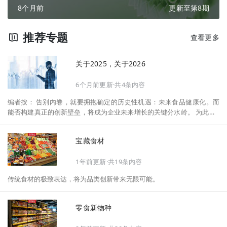
8个月前
更新至第8期
推荐专题
查看更多
关于2025，关于2026
6个月前更新·共4条内容
编者按： 告别内卷，就要拥抱确定的历史性机遇：未来食品健康化。而
能否构建真正的创新壁垒，将成为企业未来增长的关键分水岭。 为此，F
oodaily每日食品启动2026年度特别企划——《关于2025，关于2026》，
将以“创新产品”透视“未来机会”，以全球视野探寻中国机遇、增长解法，
宝藏食材
拆解年度标杆的增长逻辑与谋篇布局，深挖“药食同源”“低GI”“老龄营
养”“清洁标签”等热门赛道的爆品基因，从趋势预判、品类创新、未来增长
1年前更新·共19条内容
机会、企业战略布局以及渠道变革等，为行业提供务实、前瞻的开年创新
指南。
传统食材的极致表达，将为品类创新带来无限可能。
零食新物种