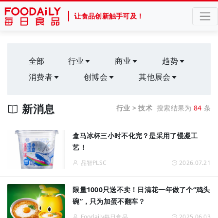
让食品创新触手可及！
全部
行业
商业
趋势
消费者
创博会
其他展会
新消息
行业 > 技术
搜索结果为
84
条
盒马冰杯三小时不化完？是采用了慢凝工
艺！
品智PLSC
2026.07.21
限量1000只送不卖！日清花一年做了个“鸡头
碗”，只为加蛋不翻车？
Foodaily每日食品
2025.06.03