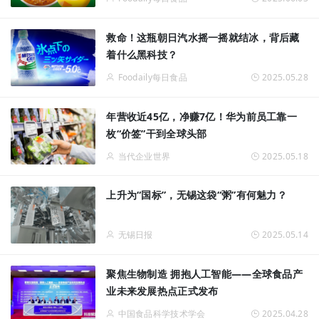
救命！这瓶朝日汽水摇一摇就结冰，背后藏
着什么黑科技？
Foodaily每日食品
2025.05.28
年营收近45亿，净赚7亿！华为前员工靠一
枚“价签”干到全球头部
当代企业世界
2025.05.18
上升为“国标”，无锡这袋“粥”有何魅力？
无锡日报
2025.05.14
聚焦生物制造 拥抱人工智能——全球食品产
业未来发展热点正式发布
中国食品科学技术学会
2025.04.28