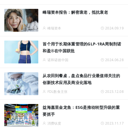
峰瑞资本报告：解密衰老，抵抗衰老
峰瑞资本
2024.09.19
首个用于长期体重管理的GLP-1RA周制剂诺
和盈®在中国获批
诺和诺德中国
2024.06.28
从农田到餐桌，盘点食品行业最值得关注的
创新技术应用及商业化落地
FDL数食主张
2023.12.08
益海嘉里金龙鱼：ESG是推动转型升级的重
要抓手
消费钛度
2023.11.17