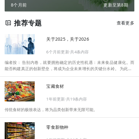
8个月前
更新至第8期
推荐专题
查看更多
关于2025，关于2026
6个月前更新·共4条内容
编者按： 告别内卷，就要拥抱确定的历史性机遇：未来食品健康化。而
能否构建真正的创新壁垒，将成为企业未来增长的关键分水岭。 为此，F
oodaily每日食品启动2026年度特别企划——《关于2025，关于2026》，
将以“创新产品”透视“未来机会”，以全球视野探寻中国机遇、增长解法，
宝藏食材
拆解年度标杆的增长逻辑与谋篇布局，深挖“药食同源”“低GI”“老龄营
养”“清洁标签”等热门赛道的爆品基因，从趋势预判、品类创新、未来增长
1年前更新·共19条内容
机会、企业战略布局以及渠道变革等，为行业提供务实、前瞻的开年创新
指南。
传统食材的极致表达，将为品类创新带来无限可能。
零食新物种