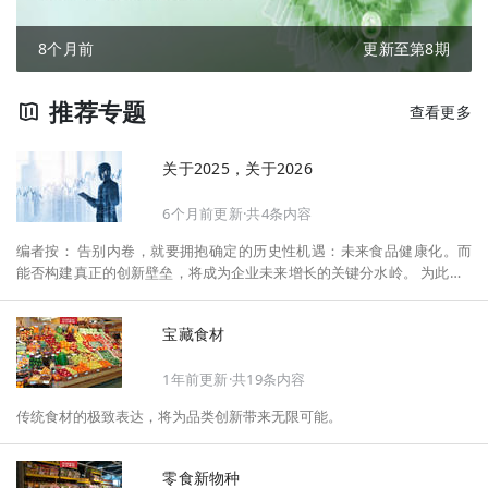
8个月前
更新至第8期
推荐专题
查看更多
关于2025，关于2026
6个月前更新·共4条内容
编者按： 告别内卷，就要拥抱确定的历史性机遇：未来食品健康化。而
能否构建真正的创新壁垒，将成为企业未来增长的关键分水岭。 为此，F
oodaily每日食品启动2026年度特别企划——《关于2025，关于2026》，
将以“创新产品”透视“未来机会”，以全球视野探寻中国机遇、增长解法，
宝藏食材
拆解年度标杆的增长逻辑与谋篇布局，深挖“药食同源”“低GI”“老龄营
养”“清洁标签”等热门赛道的爆品基因，从趋势预判、品类创新、未来增长
1年前更新·共19条内容
机会、企业战略布局以及渠道变革等，为行业提供务实、前瞻的开年创新
指南。
传统食材的极致表达，将为品类创新带来无限可能。
零食新物种