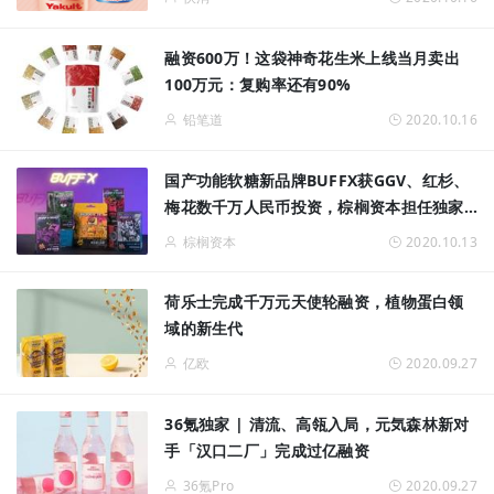
融资600万！这袋神奇花生米上线当月卖出
100万元：复购率还有90%
铅笔道
2020.10.16
国产功能软糖新品牌BUFFX获GGV、红杉、
梅花数千万人民币投资，棕榈资本担任独家
财务顾问
棕榈资本
2020.10.13
荷乐士完成千万元天使轮融资，植物蛋白领
域的新生代
亿欧
2020.09.27
36氪独家 | 清流、高瓴入局，元気森林新对
手「汉口二厂」完成过亿融资
36氪Pro
2020.09.27