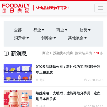
让食品创新触手可及！
全部
行业
商业
趋势
消费者
创博会
其他展会
新消息
商业 > 投融资&并购
搜索结果为
270
条
DTC多品牌母公司：新时代的宝洁和联合利
华正在形成
范阳
2020.10.18
继娃哈哈、光明后，达能再陷分手局，这次
是日本养乐多
快消
2020.10.16