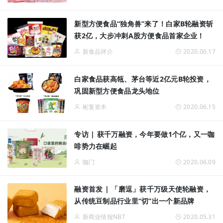
新型方便食品“独角兽”来了！白家B轮融资斩
获2亿，大步冲刺A股方便食品首家企业！
新食品评介
2020.06.17
白家食品获高瓴、茅台等近2亿元B轮投资，
巩固新型方便食品龙头地位
彬复资本
2020.06.15
专访 | 获千万融资，今年要做1个亿，又一咖
啡势力在崛起
咖门
2020.06.09
融资首发 | 「磨逗」获千万级天使轮融资，
从传统豆制品行业里“切”出一个新品牌
新商业情报NBT
2020.05.31