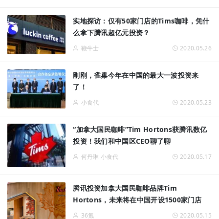
实地探访：仅有50家门店的Tims咖啡，凭什
么拿下腾讯超亿元投资？
鞭牛士
2020.05.26
刚刚，雀巢今年在中国的最大一波投资来
了！
小食代
2020.05.23
“加拿大国民咖啡”Tim Hortons获腾讯数亿
投资！我们和中国区CEO聊了聊
何丹琳 小食代
2020.05.17
腾讯投资加拿大国民咖啡品牌Tim
Hortons，未来将在中国开设1500家门店
36氪
2020.05.15