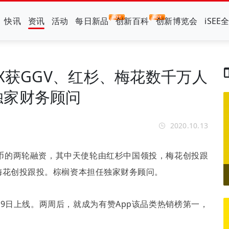
快讯
资讯
活动
每日新品
创新百科
创新博览会
iSEE
X获GGV、红杉、梅花数千万人
独家财务顾问
2020.10.13
币的两轮融资，其中天使轮由红杉中国领投，梅花创投跟
梅花创投跟投。棕榈资本担任独家财务顾问。
月
9
日上线。两周后，就成为有赞
App
该品类热销榜第一，