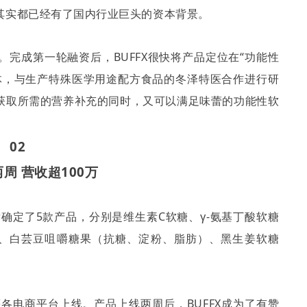
其实都已经有了国内行业巨头的资本背景。
。完成第一轮融资后，
BUFFX
很快将产品定位在
“
功能性
体，与生产特殊医学用途配方食品的冬泽特医合作进行研
获取所需的营养补充的同时，又可以满足味蕾的功能性软
02
周 营收超
100
万
后确定了
5
款产品，分别是维生素
C
软糖、
γ-
氨基丁酸软糖
、白芸豆咀嚼糖果（抗糖、淀粉、脂肪）、黑生姜软糖
等各电商平台上线。产品上线两周后，
BUFFX
成为了有赞