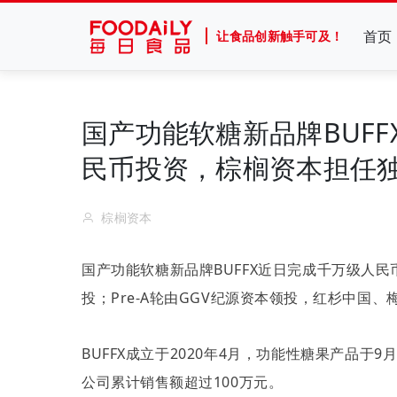
首页
让食品创新触手可及！
国产功能软糖新品牌BUFF
民币投资，棕榈资本担任
棕榈资本
国产功能软糖新品牌
BUFFX
近日完成千万级人民
投；
Pre-A
轮由
GGV
纪源资本领投，红杉中国、
BUFFX
成立于
2020
年
4
月，功能性糖果产品于
9
公司累计销售额超过
100
万元。