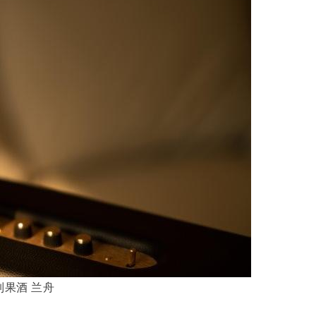
制果酒 兰舟