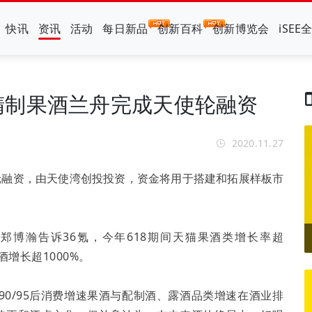
快讯
资讯
活动
每日新品
创新百科
创新博览会
iSEE
精制果酒兰舟完成天使轮融资
2020.11.27
轮融资，由天使湾创投投资，资金将用于搭建和拓展样板市
郑博瀚告诉36氪，今年618期间天猫果酒类增长率超
酒增长超1000%。
90/95后消费增速果酒与配制酒、露酒品类增速在酒业排