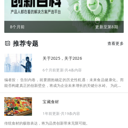
8个月前
更新至第8期
推荐专题
查看更多
关于2025，关于2026
6个月前更新·共4条内容
编者按： 告别内卷，就要拥抱确定的历史性机遇：未来食品健康化。而
能否构建真正的创新壁垒，将成为企业未来增长的关键分水岭。 为此，F
oodaily每日食品启动2026年度特别企划——《关于2025，关于2026》，
将以“创新产品”透视“未来机会”，以全球视野探寻中国机遇、增长解法，
宝藏食材
拆解年度标杆的增长逻辑与谋篇布局，深挖“药食同源”“低GI”“老龄营
养”“清洁标签”等热门赛道的爆品基因，从趋势预判、品类创新、未来增长
1年前更新·共19条内容
机会、企业战略布局以及渠道变革等，为行业提供务实、前瞻的开年创新
指南。
传统食材的极致表达，将为品类创新带来无限可能。