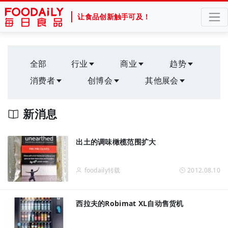
让食品创新触手可及！
全部
行业
商业
趋势
消费者
创博会
其他展会
新消息
出土的调味橄榄范围扩大
foodaily转载
2012.08.10
西拉夫的Robimat XL自动售货机