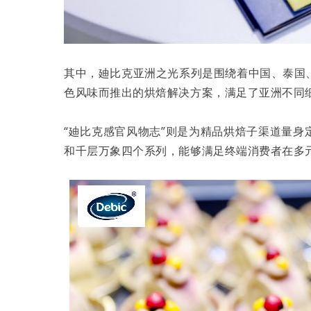
其中，廸比克亚洲之光系列是围绕着中国、泰国
色风味而推出的烘焙解决方案，满足了亚洲不同
“廸比克感官风物志”则是为精品烘焙子渠道量
和千层万象四个系列，能够满足终端消费者在多