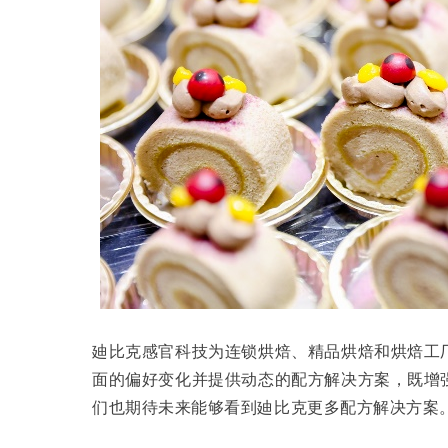
廸比克感官科技为连锁烘焙、精品烘焙和烘焙工
面的偏好变化并提供动态的配方解决方案，既增
们也期待未来能够看到廸比克更多配方解决方案