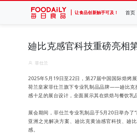
首页
让食品创新触手可及！
廸比克感官科技重磅亮相第
菲仕兰
2025年5月19日至22日，第27届中国国际焙烤展
荷兰皇家菲仕兰旗下专业乳制品品牌——廸比克
感十足的展台设计，全面展示其在烘焙与餐饮乳
展会期间，菲仕兰专业乳制品于5月20日举办了
亚洲之光解决方案、廸比克黄油感官科技、廸
感。