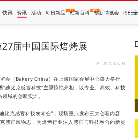
快讯
资讯
活动
每日新品
创新百科
创新博览会
iSEE
27届中国国际焙烤展
2025.06.04
览会（Bakery China）在上海国家会展中心盛大举行。
携“廸比克感官科技”主题惊艳亮相，以专业、高效、科技
品领域的创新实力。
“廸比克感官科技发布会”，现场重点发布三大创新内容：
比克感官风物志，为焙烤行业注入感官与科技融合的新灵