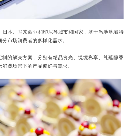
、日本、马来西亚和印尼等城市和国家，基于当地地域特
细分市场消费者的多样化需求。
身定制的解决方案，分别有精品食光、悦境私享、礼蕴醇香
元消费场景下的产品偏好与需求。