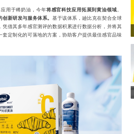
其应用于稀奶油，今年
将感官科技应用拓展到黄油领域
。
的创新研发与服务体系。
基于该体系，廸比克在契合全球
，凭借其多年感官测评的数据积累进行数据分析，并将其
一套定制化的可落地的方案，协助客户提供最佳感官品味