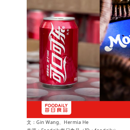
文：Gin Wang、Hermia He