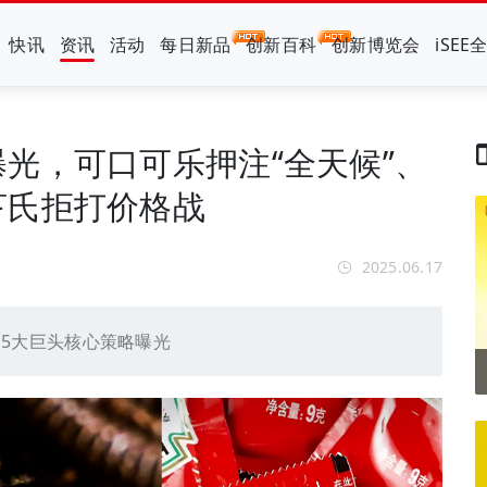
快讯
资讯
活动
每日新品
创新百科
创新博览会
iSEE
光，可口可乐押注“全天候”、
亨氏拒打价格战
2025.06.17
秘，5大巨头核心策略曝光