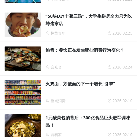
“50块DIY十菜三汤”，大学生拼尽全力只为吃
垮这家店
惊蛰青年
2026.02.25
姚哲：餐饮正在发生哪些消费行为变化？
合众合
2026.02.24
火鸡面，方便面的下一个增长“引擎”
整点消费
2026.02.10
1元酸菜包的背后：300亿食品巨头进军调味
品！
调料家
2026.02.10