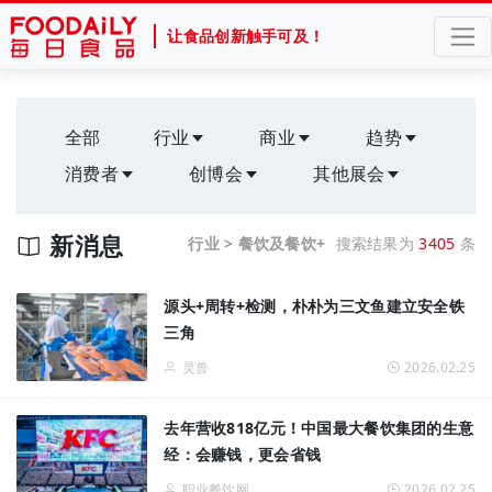
让食品创新触手可及！
全部
行业
商业
趋势
消费者
创博会
其他展会
新消息
行业 > 餐饮及餐饮+
搜索结果为
3405
条
源头+周转+检测，朴朴为三文鱼建立安全铁
三角
灵兽
2026.02.25
去年营收818亿元！中国最大餐饮集团的生意
经：会赚钱，更会省钱
职业餐饮网
2026.02.25