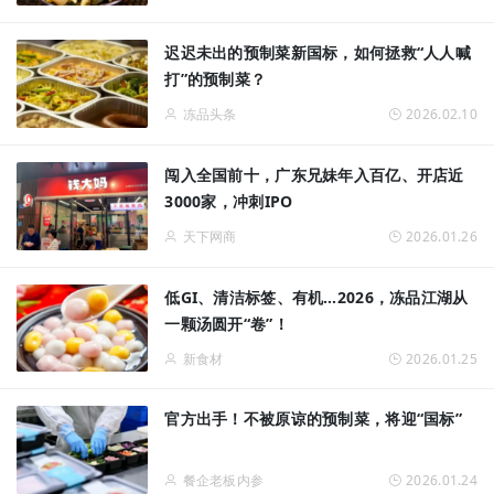
迟迟未出的预制菜新国标，如何拯救“人人喊
打”的预制菜？
冻品头条
2026.02.10
闯入全国前十，广东兄妹年入百亿、开店近
3000家，冲刺IPO
天下网商
2026.01.26
低GI、清洁标签、有机…2026，冻品江湖从
一颗汤圆开“卷”！
新食材
2026.01.25
官方出手！不被原谅的预制菜，将迎“国标”
餐企老板内参
2026.01.24