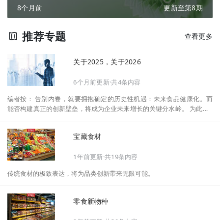
8个月前
更新至第8期
推荐专题
查看更多
关于2025，关于2026
6个月前更新·共4条内容
编者按： 告别内卷，就要拥抱确定的历史性机遇：未来食品健康化。而
能否构建真正的创新壁垒，将成为企业未来增长的关键分水岭。 为此，F
oodaily每日食品启动2026年度特别企划——《关于2025，关于2026》，
将以“创新产品”透视“未来机会”，以全球视野探寻中国机遇、增长解法，
宝藏食材
拆解年度标杆的增长逻辑与谋篇布局，深挖“药食同源”“低GI”“老龄营
养”“清洁标签”等热门赛道的爆品基因，从趋势预判、品类创新、未来增长
1年前更新·共19条内容
机会、企业战略布局以及渠道变革等，为行业提供务实、前瞻的开年创新
指南。
传统食材的极致表达，将为品类创新带来无限可能。
零食新物种