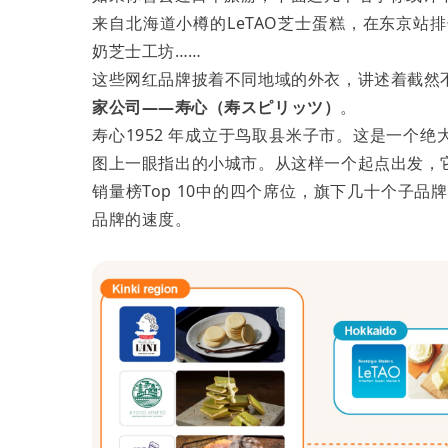
来自北海道小樽的LeTAO芝士蛋糕，在东京站排长
奶芝士工坊……
这些网红品牌披着不同地域的外衣，讲述着截然
家公司——寿心（寿スピリッツ）
。
寿心1952 年成立于鸟取县米子市。这是一个
图上一眼指出的小城市。从这样一个起点出发，
销量榜Top 10中的四个席位，旗下几十个子品牌
品牌的速度。