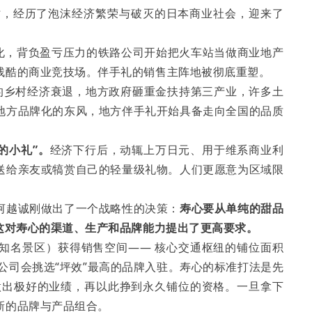
时，经历了泡沫经济繁荣与破灭的日本商业社会，迎来了
民营化，背负盈亏压力的铁路公司开始把火车站当做商业地产
残酷的商业竞技场。伴手礼的销售主阵地被彻底重塑。
的乡村经济衰退，地方政府砸重金扶持第三产业，许多土
地方品牌化的东风，地方伴手礼开始具备走向全国的品质
的小礼”。
经济下行后，动辄上万日元、用于维系商业利
送给亲友或犒赏自己的轻量级礼物。人们更愿意为区域限
河越诚刚做出了一个战略性的决策：
寿心要从单纯的甜品
这对寿心的渠道、生产和品牌能力提出了更高要求。
知名景区）获得销售空间—— 核心交通枢纽的铺位面积
铁路公司会挑选“坪效”最高的品牌入驻。寿心的标准打法是先
资源做出极好的业绩，再以此挣到永久铺位的资格。一旦拿下
新的品牌与产品组合。