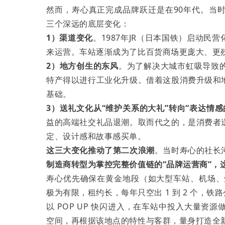
然而，寿心真正完成品牌跃迁是在90年代。当
三个深远的底层变化：
1）渠道变化
。1987年JR（日本国铁）启动
来运营。车站逐渐成为了比百货商场更庞大、更
2）地方创生的东风
。为了解决大城市虹吸导致
特产得以进行工业化升级。借着这股消费升级和
基础。
3）送礼文化从“维护关系的大礼”转向“表达情感
益的高端社交礼品退潮。取而代之的，是消费者
定、设计感和故事感买单。
这三大变化推动了第二次浪潮
。当时寿心的社长
制造商转型为掌控完整价值链的“品牌运营商”，
寿心优先确保在黄金地段（如大型车站、机场、
极为有限，租约长，每年只空出 1 到 2 个，
以 POP UP 快闪进入，在车站中投入大量
空间，再根据该地点的特性与客群，量身打造全