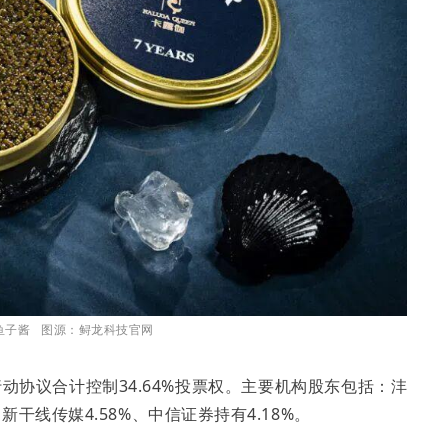
鱼子酱 图源：鲟龙科技官网
行动协议合计控制34.64%投票权。主要机构股东包括：沣
新干线传媒4.58%、中信证券持有4.18%。