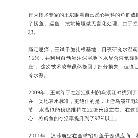
作为技术专家的王斌眼看自己悉心照料的鱼群成
了捞鱼、运鱼、挖坑掩埋做无害化处理。由于
职。
痛定思痛，王斌干脆扎根基地，日夜研究水温
15米，并利用自动灌注深层地下水配合液氮降
庄”。这次技术攻坚虽然挽回了部分损失，但也
冷水源。
2009年，王斌终于在浙江衢州的乌溪江畔找到
在一类地表水标准，更绝佳的是，上游乌溪江电
节，水温也能稳稳维持在22摄氏度左右。在
心，将鲟鱼的存活率提升到了97%以上。
2011年，汉莎航空在全球招标鱼子酱供应商