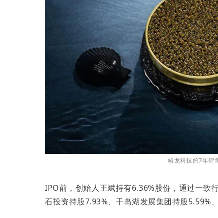
鲟龙科技的7年鲟
IPO前，创始人王斌持有6.36%股份，通过一致
石投资持股7.93%、千岛湖发展集团持股5.59%、