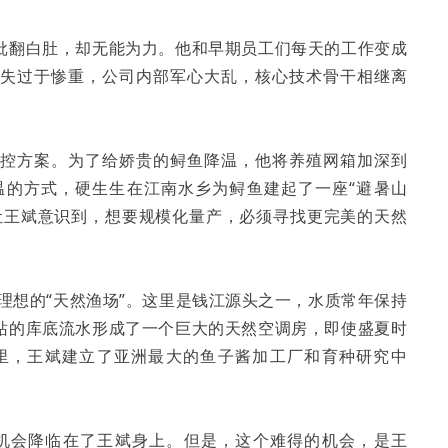
批翻白肚，却无能为力。他和早期员工们每天的工作变成
损失过于惨重，公司内部军心大乱，核心技术骨干相继离
调控方案。为了给娇贵的鲟鱼降温，他将养殖网箱加深到
温的方式，硬生生在江南水乡为鲟鱼建起了一座“避暑山
让王斌意识到，想要规模化量产，必须寻找更完美的天然
了理想的“天然渔场”。这里是钱江源头之一，水质常年保持
站的库底流水形成了一个巨大的天然空调房，即使盛夏时
这里，王斌建立了亚洲最大的鱼子酱加工厂和育种研究中
，机会降临在了王斌身上。但是，这个难得的机会，是王