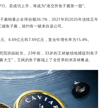
PO。若成功上市，将成为“港交所鱼子酱第一股”。
酱销量占全球份额36.1%，2021年到2025年连续五年
三罐鱼子酱，就约有一罐来自该公司。
元、6.69亿元和7.69亿元，复合年增长率为15.4%。
究院的副处长。23年前，33岁的王斌敏锐地捕捉到鱼子
酱大王”，王斌的鱼子酱端上了全世界的米其林餐桌。