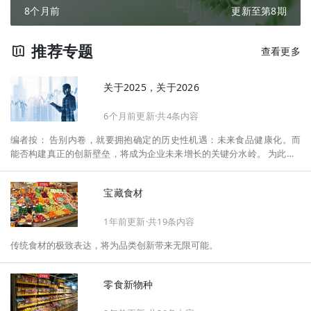
8个月前
更新至第8期
推荐专题
查看更多
关于2025，关于2026
6个月前更新·共4条内容
编者按： 告别内卷，就要拥抱确定的历史性机遇：未来食品健康化。而
能否构建真正的创新壁垒，将成为企业未来增长的关键分水岭。 为此，F
oodaily每日食品启动2026年度特别企划——《关于2025，关于2026》，
将以“创新产品”透视“未来机会”，以全球视野探寻中国机遇、增长解法，
宝藏食材
拆解年度标杆的增长逻辑与谋篇布局，深挖“药食同源”“低GI”“老龄营
养”“清洁标签”等热门赛道的爆品基因，从趋势预判、品类创新、未来增长
1年前更新·共19条内容
机会、企业战略布局以及渠道变革等，为行业提供务实、前瞻的开年创新
指南。
传统食材的极致表达，将为品类创新带来无限可能。
零食新物种