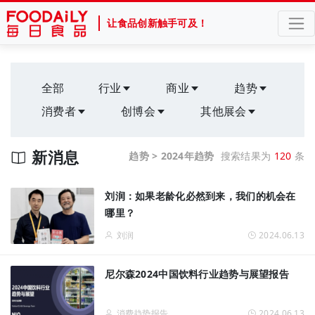
让食品创新触手可及！
全部
行业
商业
趋势
消费者
创博会
其他展会
新消息
趋势 > 2024年趋势
搜索结果为
120
条
刘润：如果老龄化必然到来，我们的机会在
哪里？
刘润
2024.06.13
尼尔森2024中国饮料行业趋势与展望报告
消费趋势报告
2024.06.13