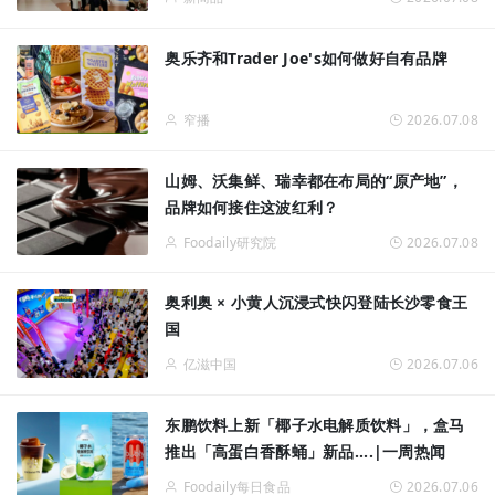
奥乐齐和Trader Joe's如何做好自有品牌
窄播
2026.07.08
山姆、沃集鲜、瑞幸都在布局的“原产地”，
品牌如何接住这波红利？
Foodaily研究院
2026.07.08
奥利奥 × 小黄人沉浸式快闪登陆长沙零食王
国
亿滋中国
2026.07.06
东鹏饮料上新「椰子水电解质饮料」，盒马
推出「高蛋白香酥蛹」新品....|一周热闻
Foodaily每日食品
2026.07.06