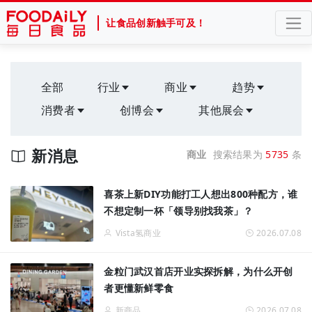
让食品创新触手可及！
全部
行业
商业
趋势
消费者
创博会
其他展会
新消息
商业
搜索结果为
5735
条
喜茶上新DIY功能打工人想出800种配方，谁
不想定制一杯「领导别找我茶」？
Vista氢商业
2026.07.08
金粒门武汉首店开业实探拆解，为什么开创
者更懂新鲜零食
新商品
2026.07.08