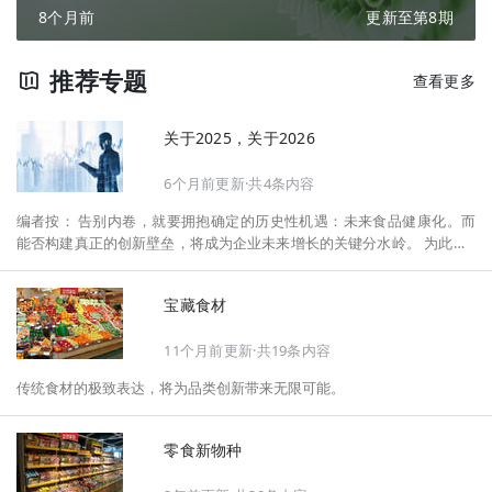
8个月前
更新至第8期
推荐专题
查看更多
关于2025，关于2026
6个月前更新·共4条内容
编者按： 告别内卷，就要拥抱确定的历史性机遇：未来食品健康化。而
能否构建真正的创新壁垒，将成为企业未来增长的关键分水岭。 为此，F
oodaily每日食品启动2026年度特别企划——《关于2025，关于2026》，
将以“创新产品”透视“未来机会”，以全球视野探寻中国机遇、增长解法，
宝藏食材
拆解年度标杆的增长逻辑与谋篇布局，深挖“药食同源”“低GI”“老龄营
养”“清洁标签”等热门赛道的爆品基因，从趋势预判、品类创新、未来增长
11个月前更新·共19条内容
机会、企业战略布局以及渠道变革等，为行业提供务实、前瞻的开年创新
指南。
传统食材的极致表达，将为品类创新带来无限可能。
零食新物种