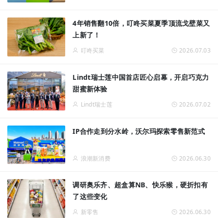
4年销售翻10倍，叮咚买菜夏季顶流戈壁菜又
上新了！
叮咚买菜
2026.07.03
Lindt瑞士莲中国首店匠心启幕，开启巧克力
甜蜜新体验
Lindt瑞士莲
2026.07.02
IP合作走到分水岭，沃尔玛探索零售新范式
浪潮新消费
2026.06.30
调研奥乐齐、超盒算NB、快乐猴，硬折扣有
了这些变化
新零售
2026.06.30