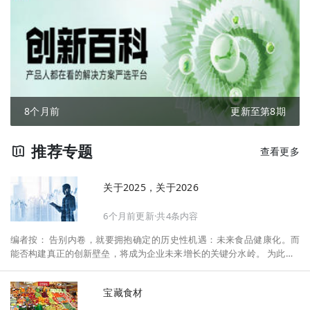
8个月前
更新至第8期
推荐专题
查看更多
关于2025，关于2026
6个月前更新·共4条内容
编者按： 告别内卷，就要拥抱确定的历史性机遇：未来食品健康化。而
能否构建真正的创新壁垒，将成为企业未来增长的关键分水岭。 为此，F
oodaily每日食品启动2026年度特别企划——《关于2025，关于2026》，
将以“创新产品”透视“未来机会”，以全球视野探寻中国机遇、增长解法，
宝藏食材
拆解年度标杆的增长逻辑与谋篇布局，深挖“药食同源”“低GI”“老龄营
养”“清洁标签”等热门赛道的爆品基因，从趋势预判、品类创新、未来增长