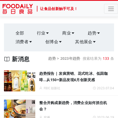
让食品创新触手可及！
全部
行业
商业
趋势
消费者
创博会
其他展会
新消息
趋势 > 2023年趋势
搜索结果为
133
条
趋势报告 | 发疯营销、花式吃冰、低因咖
啡...从150+新品发现6月创新灵感
FBIC创新社
2023.07.04
整合并购成新趋势，消费企业如何抓住机
会？
窄播
2023.06.29