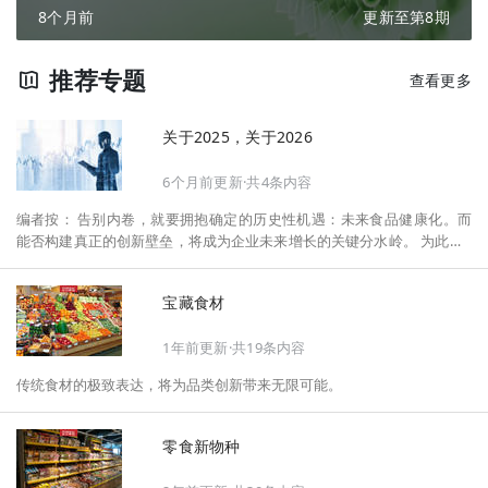
8个月前
更新至第8期
推荐专题
查看更多
关于2025，关于2026
6个月前更新·共4条内容
编者按： 告别内卷，就要拥抱确定的历史性机遇：未来食品健康化。而
能否构建真正的创新壁垒，将成为企业未来增长的关键分水岭。 为此，F
oodaily每日食品启动2026年度特别企划——《关于2025，关于2026》，
将以“创新产品”透视“未来机会”，以全球视野探寻中国机遇、增长解法，
宝藏食材
拆解年度标杆的增长逻辑与谋篇布局，深挖“药食同源”“低GI”“老龄营
养”“清洁标签”等热门赛道的爆品基因，从趋势预判、品类创新、未来增长
1年前更新·共19条内容
机会、企业战略布局以及渠道变革等，为行业提供务实、前瞻的开年创新
指南。
传统食材的极致表达，将为品类创新带来无限可能。
零食新物种