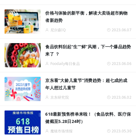
价格与体验的新平衡，解读大卖场超市购物
者新趋势
尼尔森IQ
2023.06.07
食品饮料刮起“生”“鲜”风潮，下一个爆品趋势
来了 ？
Foodaily每日食品
2023.06.06
京东看“大龄儿童节”消费趋势：超七成的成
年人想过儿童节
京东研究院
2023.06.02
618最新预售榜单来啦！（食品饮料、医疗保
健截至5.28日24时）
魔镜市场情报
2023.05.30