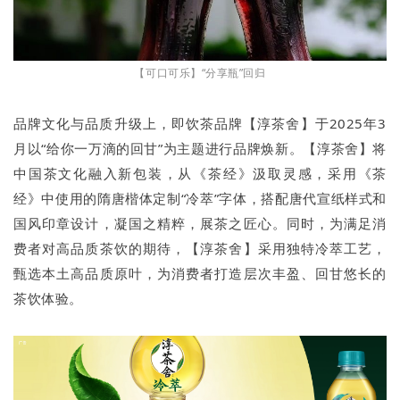
【可口可乐】“分享瓶”回归
品牌文化与品质升级上，即饮茶品牌【淳茶舍】于2025年3
月以“给你一万滴的回甘”为主题进行品牌焕新。【淳茶舍】将
中国茶文化融入新包装，从《茶经》汲取灵感，采用《茶
经》中使用的隋唐楷体定制“冷萃”字体，搭配唐代宣纸样式和
国风印章设计，凝国之精粹，展茶之匠心。同时，为满足消
费者对高品质茶饮的期待，【淳茶舍】采用独特冷萃工艺，
甄选本土高品质原叶，为消费者打造层次丰盈、回甘悠长的
茶饮体验。