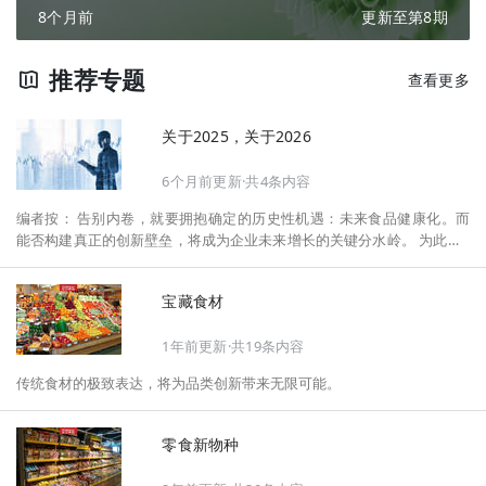
8个月前
更新至第8期
推荐专题
查看更多
关于2025，关于2026
6个月前更新·共4条内容
编者按： 告别内卷，就要拥抱确定的历史性机遇：未来食品健康化。而
能否构建真正的创新壁垒，将成为企业未来增长的关键分水岭。 为此，F
oodaily每日食品启动2026年度特别企划——《关于2025，关于2026》，
将以“创新产品”透视“未来机会”，以全球视野探寻中国机遇、增长解法，
宝藏食材
拆解年度标杆的增长逻辑与谋篇布局，深挖“药食同源”“低GI”“老龄营
养”“清洁标签”等热门赛道的爆品基因，从趋势预判、品类创新、未来增长
1年前更新·共19条内容
机会、企业战略布局以及渠道变革等，为行业提供务实、前瞻的开年创新
指南。
传统食材的极致表达，将为品类创新带来无限可能。
零食新物种