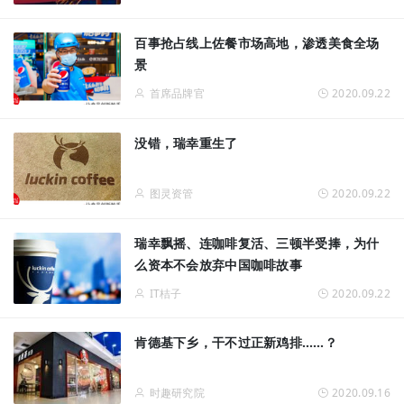
百事抢占线上佐餐市场高地，渗透美食全场
景
首席品牌官
2020.09.22
没错，瑞幸重生了
图灵资管
2020.09.22
瑞幸飘摇、连咖啡复活、三顿半受捧，为什
么资本不会放弃中国咖啡故事
IT桔子
2020.09.22
肯德基下乡，干不过正新鸡排……？
时趣研究院
2020.09.16