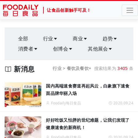
让食品创新触手可及！
全部
行业
商业
趋势
消费者
创博会
其他展会
新消息
行业 > 餐饮及餐饮+
搜索结果为
3405
条
国内高端速食赛道再起风云，白象旗下速食
面品牌华丽入场
Foodaily每日食品
2020.09.24
好好吃饭又怕胖的世纪难题，让我们发现了
健康速食的新商机！
Foodaily每日食品
2020.09.24