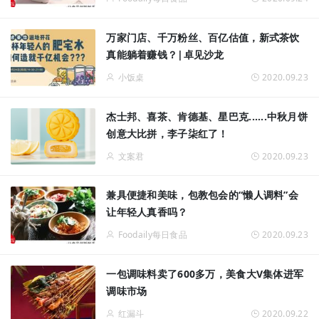
万家门店、千万粉丝、百亿估值，新式茶饮
真能躺着赚钱？|卓见沙龙
小饭桌
2020.09.23
杰士邦、喜茶、肯德基、星巴克......中秋月饼
创意大比拼，李子柒红了！
文案君
2020.09.23
兼具便捷和美味，包教包会的“懒人调料”会
让年轻人真香吗？
Foodaily每日食品
2020.09.23
一包调味料卖了600多万，美食大V集体进军
调味市场
红漏斗
2020.09.22