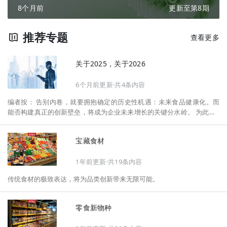
8个月前
更新至第8期
推荐专题
查看更多
关于2025，关于2026
6个月前更新·共4条内容
编者按： 告别内卷，就要拥抱确定的历史性机遇：未来食品健康化。而
能否构建真正的创新壁垒，将成为企业未来增长的关键分水岭。 为此，F
oodaily每日食品启动2026年度特别企划——《关于2025，关于2026》，
将以“创新产品”透视“未来机会”，以全球视野探寻中国机遇、增长解法，
宝藏食材
拆解年度标杆的增长逻辑与谋篇布局，深挖“药食同源”“低GI”“老龄营
养”“清洁标签”等热门赛道的爆品基因，从趋势预判、品类创新、未来增长
1年前更新·共19条内容
机会、企业战略布局以及渠道变革等，为行业提供务实、前瞻的开年创新
指南。
传统食材的极致表达，将为品类创新带来无限可能。
零食新物种