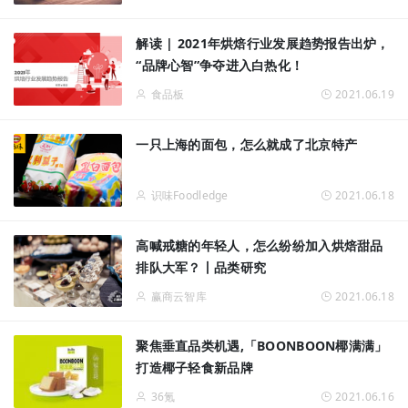
解读 | 2021年烘焙行业发展趋势报告出炉，
“品牌心智”争夺进入白热化！
食品板
2021.06.19
一只上海的面包，怎么就成了北京特产
识味Foodledge
2021.06.18
高喊戒糖的年轻人，怎么纷纷加入烘焙甜品
排队大军？丨品类研究
赢商云智库
2021.06.18
聚焦垂直品类机遇,「BOONBOON椰满满」
打造椰子轻食新品牌
36氪
2021.06.16