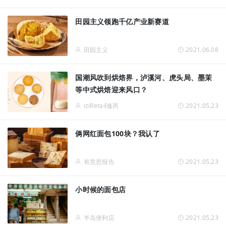
田园主义领跑千亿产业新赛道
田园主义
2021.06.08
国潮风吹到烘焙界，泸溪河、虎头局、墨茉
等中式烘焙迎来风口？
iziRetail逸芮
2021.05.23
俩网红面包100块？我认了
有意思报告
2021.05.23
小时候的面包店
半岛便利店
2021.05.23