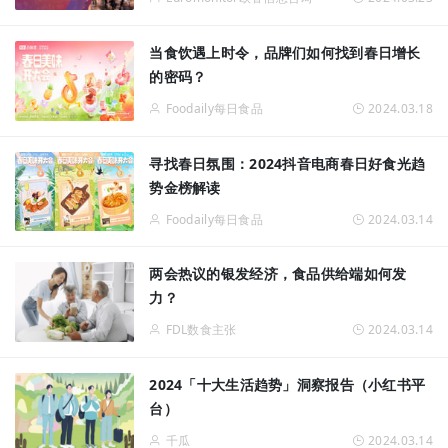
当食饮遇上时令，品牌们如何找到春日增长
的密码？
Foodaily每日食品
2024.03.18
寻找春日氛围：2024抖音电商春日好食光趋
势金榜解读
Foodaily每日食品
2024.03.14
两会热议的银发经济，食品供给端如何发
力？
FDL数食主张
2024.03.14
2024「十大生活趋势」洞察报告（小红书平
台）
千瓜
2024.03.14