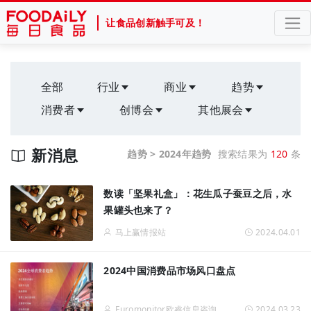
让食品创新触手可及！
全部
行业
商业
趋势
消费者
创博会
其他展会
新消息
趋势 > 2024年趋势
搜索结果为
120
条
数读「坚果礼盒」：花生瓜子蚕豆之后，水
果罐头也来了？
马上赢情报站
2024.04.01
2024中国消费品市场风口盘点
Euromonitor欧睿信息咨询
2024.03.23