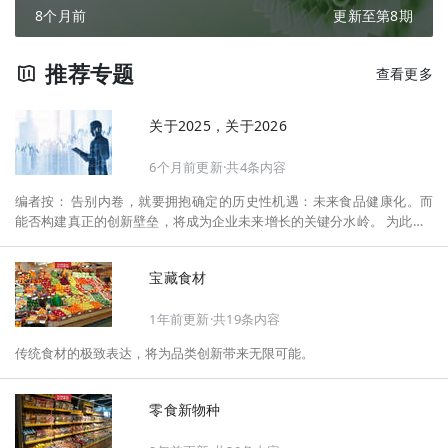
8个月前
更新至第8期
推荐专题
查看更多
关于2025，关于2026
6个月前更新·共4条内容
编者按： 告别内卷，就要拥抱确定的历史性机遇：未来食品健康化。而
能否构建真正的创新壁垒，将成为企业未来增长的关键分水岭。 为此，F
oodaily每日食品启动2026年度特别企划——《关于2025，关于2026》，
将以“创新产品”透视“未来机会”，以全球视野探寻中国机遇、增长解法，
宝藏食材
拆解年度标杆的增长逻辑与谋篇布局，深挖“药食同源”“低GI”“老龄营
养”“清洁标签”等热门赛道的爆品基因，从趋势预判、品类创新、未来增长
1年前更新·共19条内容
机会、企业战略布局以及渠道变革等，为行业提供务实、前瞻的开年创新
指南。
传统食材的极致表达，将为品类创新带来无限可能。
零食新物种