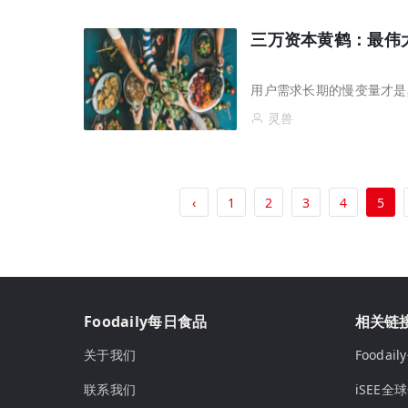
三万资本黄鹤：最伟
用户需求长期的慢变量才是
灵兽
‹
1
2
3
4
5
Foodaily每日食品
相关链
关于我们
Fooda
联系我们
iSEE全