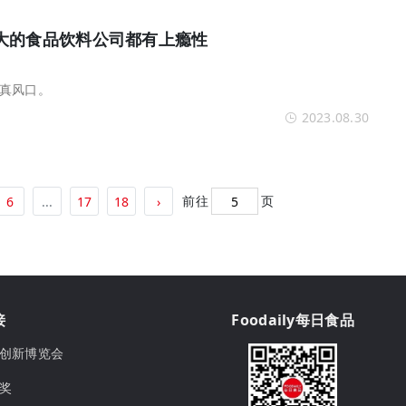
大的食品饮料公司都有上瘾性
真风口。
2023.08.30
前往
页
6
...
17
18
›
接
Foodaily每日食品
ily创新博览会
球奖