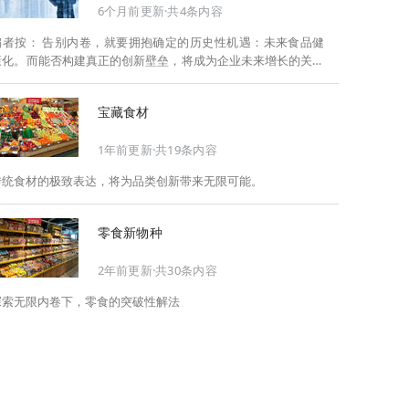
6个月前更新·共4条内容
告别内卷，就要拥抱确定的历史性机遇：未来食品健
康化。而能否构建真正的创新壁垒，将成为企业未来增长的关键
此，Foodaily每日食品启动2026年度特别企划——
《关于2025，关于2026》，将以“创新产品”透视“未来机会”，以
宝藏食材
全球视野探寻中国机遇、增长解法，拆解年度标杆的增长逻辑与
谋篇布局，深挖“药食同源”“低GI”“老龄营养”“清洁标签”等热门赛
1年前更新·共19条内容
道的爆品基因，从趋势预判、品类创新、未来增长机会、企业战
略布局以及渠道变革等，为行业提供务实、前瞻的开年创新指
传统食材的极致表达，将为品类创新带来无限可能。
南。
零食新物种
2年前更新·共30条内容
探索无限内卷下，零食的突破性解法