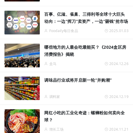
百事、亿滋、雀巢、三得利等全球十大巨头
动向：一边“挥刀”卖资产，一边“砸钱”抢市场
Foodaily每日食品
2025.01.03
哪些地方的人最会吃最能买？《2024盒区房
消费报告》揭晓
盒马
2024.12.26
调味品行业或将开启新一轮“并购潮”
调料家
2024.12.19
网红小吃的工业化奇迹：螺蛳粉如何卖向全
球？
增长工场
2024.11.21