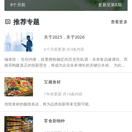
8个月前
更新至第8期
推荐专题
查看更多
关于2025，关于2026
6个月前更新·共4条内容
编者按： 告别内卷，就要拥抱确定的历史性机遇：未来食品健康化。而
能否构建真正的创新壁垒，将成为企业未来增长的关键分水岭。 为此，F
oodaily每日食品启动2026年度特别企划——《关于2025，关于2026》，
将以“创新产品”透视“未来机会”，以全球视野探寻中国机遇、增长解法，
宝藏食材
拆解年度标杆的增长逻辑与谋篇布局，深挖“药食同源”“低GI”“老龄营
养”“清洁标签”等热门赛道的爆品基因，从趋势预判、品类创新、未来增长
1年前更新·共19条内容
机会、企业战略布局以及渠道变革等，为行业提供务实、前瞻的开年创新
指南。
传统食材的极致表达，将为品类创新带来无限可能。
零食新物种