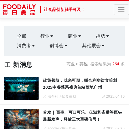
让食品创新触手可及！
全部
行业
商业
趋势
消费者
创博会
其他展会
新消息
商业 > 其他
搜索结果为
264
条
​政策领航，味来可期，联合利华饮食策划
2025中餐菜系盛典首站落地广州
联合利华饮食策划
2025.04.10
首发 | 百事、可口可乐、亿滋和雀巢等巨头
最新发声，释放三大重磅信号！
Foodaily每日食品
2025.02.25